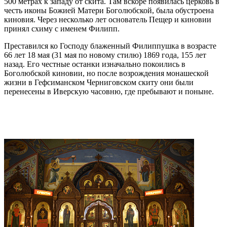
500 метрах к западу от скита. Там вскоре появилась церковь в
честь иконы Божией Матери Боголюбской, была обустроена
киновия. Через несколько лет основатель Пещер и киновии
принял схиму с именем Филипп.
Преставился ко Господу блаженный Филиппушка в возрасте
66 лет 18 мая (31 мая по новому стилю) 1869 года, 155 лет
назад. Его честные останки изначально покоились в
Боголюбской киновии, но после возрождения монашеской
жизни в Гефсиманском Черниговском скиту они были
перенесены в Иверскую часовню, где пребывают и поныне.