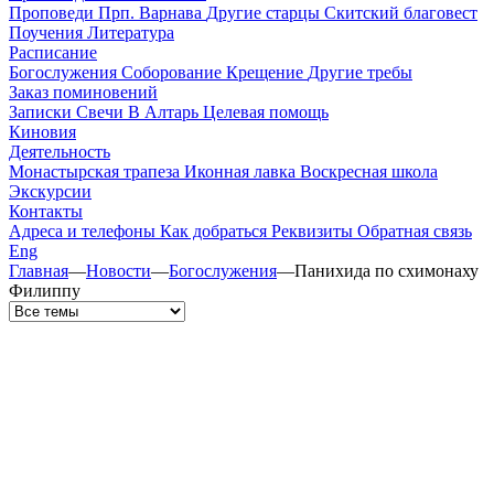
Проповеди
Прп. Варнава
Другие старцы
Скитский благовест
Поучения
Литература
Расписание
Богослужения
Соборование
Крещение
Другие требы
Заказ поминовений
Записки
Свечи
В Алтарь
Целевая помощь
Киновия
Деятельность
Монастырская трапеза
Иконная лавка
Воскресная школа
Экскурсии
Контакты
Адреса и телефоны
Как добраться
Реквизиты
Обратная связь
Eng
Главная
—
Новости
—
Богослужения
—
Панихида по схимонаху
Филиппу