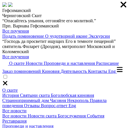
Гефсиманский
Черниговский Скит
“Опасайтесь уныния, отгоняйте его молитвой.”
Прп. Варнава Гефсиманский
Все поучения
Подать поминовение
О чудотворной иконе
Экскурсии
“Господь да просветит ищущих Его в темноте пещерной”
святитель Филарет (Дроздов), митрополит Московский и
Коломенский
Все поучения
О ските
Новости
Проповеди и наставления
Расписание
Заказ поминовений
Киновия
Деятельность
Контакты
Eng
О ските
История
Святыни скита
Боголюбская киновия
Странноприимный дом
Часовня
Некрополь
Правила
поведения
Отзывы
Вопрос-ответ
Eng
Все новости
Все новости
Новости скита
Богослужения
События
Реставрация
Проповеди и наставления