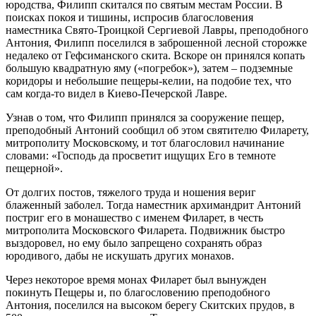
юродства, Филипп скитался по святым местам России. В
поисках покоя и тишины, испросив благословения
наместника Свято-Троицкой Сергиевой Лавры, преподобного
Антония, Филипп поселился в заброшенной лесной сторожке
недалеко от Гефсиманского скита. Вскоре он принялся копать
большую квадратную яму («погребок»), затем – подземные
коридоры и небольшие пещеры-келии, на подобие тех, что
сам когда-то видел в Киево-Печерской Лавре.
Узнав о том, что Филипп принялся за сооружение пещер,
преподобный Антоний сообщил об этом святителю Филарету,
митрополиту Московскому, и тот благословил начинание
словами: «Господь да просветит ищущих Его в темноте
пещерной».
От долгих постов, тяжелого труда и ношения вериг
блаженный заболел. Тогда наместник архимандрит Антоний
постриг его в монашество с именем Филарет, в честь
митрополита Московского Филарета. Подвижник быстро
выздоровел, но ему было запрещено сохранять образ
юродивого, дабы не искушать других монахов.
Через некоторое время монах Филарет был вынужден
покинуть Пещеры и, по благословению преподобного
Антония, поселился на высоком берегу Скитских прудов, в