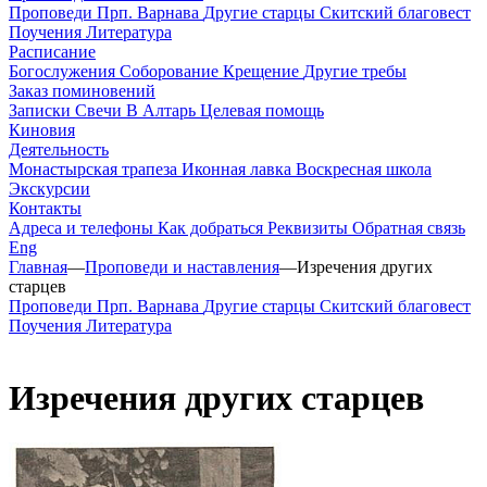
Проповеди
Прп. Варнава
Другие старцы
Скитский благовест
Поучения
Литература
Расписание
Богослужения
Соборование
Крещение
Другие требы
Заказ поминовений
Записки
Свечи
В Алтарь
Целевая помощь
Киновия
Деятельность
Монастырская трапеза
Иконная лавка
Воскресная школа
Экскурсии
Контакты
Адреса и телефоны
Как добраться
Реквизиты
Обратная связь
Eng
Главная
—
Проповеди и наставления
—
Изречения других
старцев
Проповеди
Прп. Варнава
Другие старцы
Скитский благовест
Поучения
Литература
Изречения других старцев