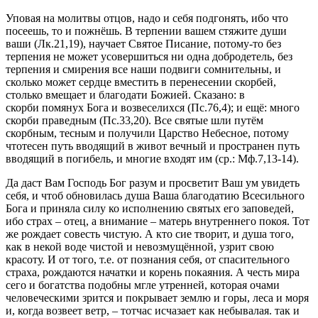
Уповая на молитвы отцов, надо и себя подгонять, ибо что
посеешь, то и пожнёшь. В терпении вашем стяжите души
ваши (Лк.21,19), научает Святое Писание, потому-то без
терпения не может усовершиться ни одна добродетель, без
терпения и смирения все наши подвиги сомнительны, и
сколько может сердце вместить в перенесении скорбей,
столько вмещает и благодати Божией. Сказано: в
скорби помянух Бога и возвеселихся (Пс.76,4); и ещё: много
скорби праведным (Пс.33,20). Все святые шли путём
скорбным, тесным и получили Царство Небесное, потому
чтотесен путь вводящий в живот вечный и пространен путь
вводящий в погибель, и многие входят им (ср.: Мф.7,13-14).
Да даст Вам Господь Бог разум и просветит Ваш ум увидеть
себя, и чтоб обновилась душа Ваша благодатию Всесильного
Бога и приняла силу ко исполнению святых его заповедей,
ибо страх – отец, а внимание – матерь внутреннего покоя. Тот
же рождает совесть чистую. А кто сие творит, и душа того,
как в некой воде чистой и невозмущённой, узрит свою
красоту. И от того, т.е. от познания себя, от спасительного
страха, рождаются начатки и корень покаяния. А честь мира
сего и богатства подобны мгле утренней, которая очами
человеческими зрится и покрывает землю и горы, леса и моря
и, когда возвеет ветр, – тотчас исчазает как небывалая. так и