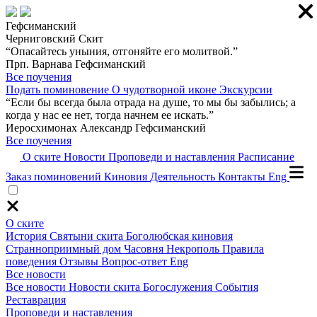
Гефсиманский
Черниговский Скит
“Опасайтесь уныния, отгоняйте его молитвой.”
Прп. Варнава Гефсиманский
Все поучения
Подать поминовение
О чудотворной иконе
Экскурсии
“Если бы всегда была отрада на душе, то мы бы забылись; а
когда у нас ее нет, тогда начнем ее искать.”
Иеросхимонах Александр Гефсиманский
Все поучения
О ските
Новости
Проповеди и наставления
Расписание
Заказ поминовений
Киновия
Деятельность
Контакты
Eng
О ските
История
Святыни скита
Боголюбская киновия
Странноприимный дом
Часовня
Некрополь
Правила
поведения
Отзывы
Вопрос-ответ
Eng
Все новости
Все новости
Новости скита
Богослужения
События
Реставрация
Проповеди и наставления