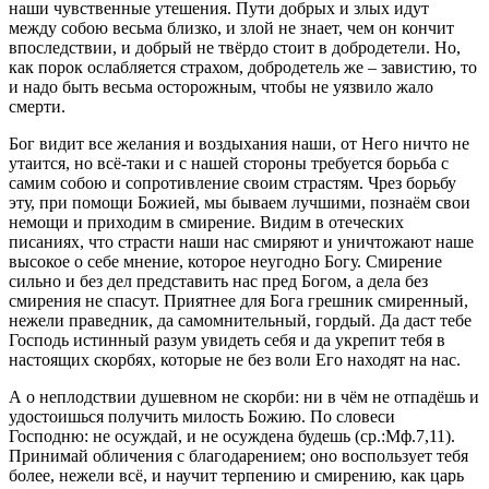
наши чувственные утешения. Пути добрых и злых идут
между собою весьма близко, и злой не знает, чем он кончит
впоследствии, и добрый не твёрдо стоит в добродетели. Но,
как порок ослабляется страхом, добродетель же – завистию, то
и надо быть весьма осторожным, чтобы не уязвило жало
смерти.
Бог видит все желания и воздыхания наши, от Него ничто не
утаится, но всё-таки и с нашей стороны требуется борьба с
самим собою и сопротивление своим страстям. Чрез борьбу
эту, при помощи Божией, мы бываем лучшими, познаём свои
немощи и приходим в смирение. Видим в отеческих
писаниях, что страсти наши нас смиряют и уничтожают наше
высокое о себе мнение, которое неугодно Богу. Смирение
сильно и без дел представить нас пред Богом, а дела без
смирения не спасут. Приятнее для Бога грешник смиренный,
нежели праведник, да самомнительный, гордый. Да даст тебе
Господь истинный разум увидеть себя и да укрепит тебя в
настоящих скорбях, которые не без воли Его находят на нас.
А о неплодствии душевном не скорби: ни в чём не отпадёшь и
удостоишься получить милость Божию. По словеси
Господню: не осуждай, и не осуждена будешь (ср.:Мф.7,11).
Принимай обличения с благодарением; оно воспользует тебя
более, нежели всё, и научит терпению и смирению, как царь