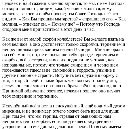
человек и на 3 сажени в землю зароется, то мы, с кем Господь
сотворит милость, видим, какой человек молится, кому
молится, за кого и о чём просит; тем более Господь всё это
видит». – Как Вы прошли мытарства? – спрашиваю его. – Как
молния, – отвечает он. – Почему же? – Потому что Господь
сподобил меня причаститься в этот день и час.
Как же вы от малой скорби колеблетесь? Вы желаете взять на
себя великое, а оно достигается только скорбями, терпением и
непрестанным призыванием имени Господня. Многие брали
на себя много, но, не испытавши себя прежде терпением в
скорбях, всё растеряли, и все их подвиги не устояли, как
неправильные, потому что только смирением и терпением
побеждаются тщеславие, самолюбие, гордость, уныние и
другие подобные страсти. Вступить без оружия в борьбу с
тем, который ведёт с нами брань уже восьмую тысячу лет,
весьма опасно: много он нашего брата свёл в преисподнюю.
Принимай обличение охотнее, нежели похвалу: оно научит
тебя смирению и терпению.
Искушённый всё знает, а неискушённый, ещё водимый духом
мирским, и не понимает, отчего может быть вред для души.
При том же, что мы терпим, страдая от бывающих нам
непрятностей и скорбей, есть плод нашего внутреннего
устроения и возмездие за сделанные грехи. По всему имеем