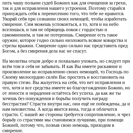
пить чашу полыни судеб Божиих как для очищения за грехи,
так и для исправления нашего устроения. Поэтому старайся
принуждать себя к перенесению того, что тебе не нравится.
Укоряй себя при сознании своих немощей, чтобы изработать
смирение. Сим можешь успокоиться, а то, хотя и на небо
вселишься, и там не обрящещь покоя с гордостью и
самомнением, и там не потерпишь. Смирение есть такое
оружие, которое годно сильно низложить всякие коварства и
стрелы вражии. Смирение одно сильно нас представить пред
Богом, а без смирения дела нас не спасут.
На молитвы отцов добро и похвально уповать, но следует при
всём том и себя не забывать. И как Вы имеете раскаяние и
произволение ко исправлению своих немощей, то Господь по
Своему милосердию силён Вас простить и восстановить на
правую стезю. Вы жалуетесь на себя, что нет исправления и
что, хотя и все средства имеете ко благоугождению Божию, но
от лености и нерадения остаётесь без успеха. да как же ты
хочешь без понуждения и борьбы получить награду
бесстрастия? Страсти внутри нас, они ещё не побеждены, да и
нам неизвестны. А когда явится вина, тогда и обличатся
страсти. С нашей же стороны требуется сопротивление, и чрез
борьбу со страстями мы становимся лучшими, при помощи
Божией, потому что, познав свою немощь, приходим в
смирение.