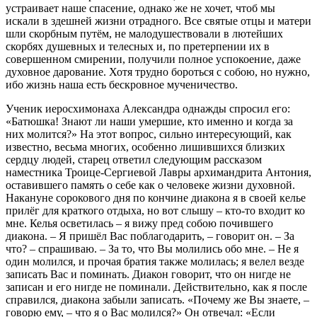
устраивает наше спасение, однако же не хочет, чтоб мы
искали в здешней жизни отрадного. Все святые отцы и матери
шли скорбным путём, не малодушествовали в лютейших
скорбях душевных и телесных и, по претерпении их в
совершенном смирении, получили полное успокоение, даже
духовное дарование. Хотя трудно бороться с собою, но нужно,
ибо жизнь наша есть бескровное мученичество.
Ученик иеросхимонаха Александра однажды спросил его:
«Батюшка! Знают ли наши умершие, кто именно и когда за
них молится?» На этот вопрос, сильно интересующий, как
известно, весьма многих, особенно лишившихся близких
сердцу людей, старец ответил следующим рассказом
наместника Троице-Сергиевой Лавры архимандрита Антония,
оставившего память о себе как о человеке жизни духовной.
Накануне сорокового дня по кончине диакона я в своей келье
прилёг для краткого отдыха, но вот слышу – кто-то входит ко
мне. Келья осветилась – я вижу пред собою почившего
диакона. – Я пришёл Вас поблагодарить, – говорит он. – За
что? – спрашиваю. – За то, что Вы молились обо мне. – Не я
один молился, и прочая братия также молилась; я велел везде
записать Вас и поминать. Диакон говорит, что он нигде не
записан и его нигде не поминали. Действительно, как я после
справился, диакона забыли записать. «Почему же Вы знаете, –
говорю ему, – что я о Вас молился?» Он отвечал: «Если