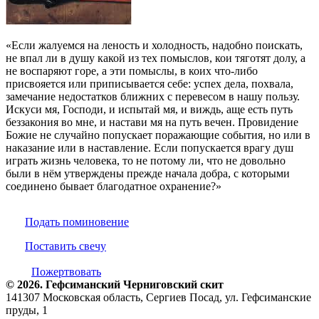
«Если жалуемся на леность и холодность, надобно поискать,
не впал ли в душу какой из тех помыслов, кои тяготят долу, а
не воспаряют горе, а эти помыслы, в коих что-либо
присвояется или приписывается себе: успех дела, похвала,
замечание недостатков ближних с перевесом в нашу пользу.
Искуси мя, Господи, и испытай мя, и виждь, аще есть путь
беззакония во мне, и настави мя на путь вечен. Провидение
Божие не случайно попускает поражающие события, но или в
наказание или в наставление. Если попускается врагу душ
играть жизнь человека, то не потому ли, что не довольно
были в нём утверждены прежде начала добра, с которыми
соединено бывает благодатное охранение?»
Подать поминовение
Поставить свечу
Пожертвовать
© 2026. Гефсиманский Черниговский cкит
141307 Московская область, Сергиев Посад, ул. Гефсиманские
пруды, 1