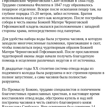
Гефсиманский Черниговский Скит основан в 1844 году.
Трудами схимонаха Филиппа в 1847 году образовалось
пещерное отделение. Вскоре после ископания пещер там, на
глубине порядка 15-20 метров, забил источник. Братия
использовала воду из него как колодезную. После постройки
собора в честь иконы Божией Матери Черниговской
Гефсиманской кладезь оказался расположенным с западной
стороны храма, непосредственно под папертью.
Для удобства набора воды была устроена часовня, в которую
заходили многочисленные паломники, приезжавшие в скит,
чтобы помолиться перед чудотворным образом Божией
Матери Черниговской Гефсиманской. После прославления
чудотворной иконы люди начали получать благодатную
помощь в исцелении различных недугов и от источника.
В двадцатые годы XX столетия система отвода воды из
подземного колодца была разрушена и все строения пришли в
полное запустение, а сама часовня была полностью
разрушена.
По Промыслу Божию, трудами специалистов и попечением
благочестивых православных христиан, в настоящее время
восстановлен отвод воды, обустроена купель и над ней
построена часовня в честь святого благоверного князя
Владислава Сербского. Чин освящения был совершен 14