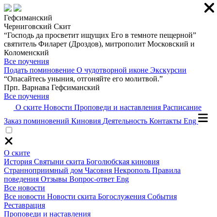
Гефсиманский
Черниговский Скит
“Господь да просветит ищущих Его в темноте пещерной”
святитель Филарет (Дроздов), митрополит Московский и
Коломенский
Все поучения
Подать поминовение
О чудотворной иконе
Экскурсии
“Опасайтесь уныния, отгоняйте его молитвой.”
Прп. Варнава Гефсиманский
Все поучения
О ските
Новости
Проповеди и наставления
Расписание
Заказ поминовений
Киновия
Деятельность
Контакты
Eng
О ските
История
Святыни скита
Боголюбская киновия
Странноприимный дом
Часовня
Некрополь
Правила
поведения
Отзывы
Вопрос-ответ
Eng
Все новости
Все новости
Новости скита
Богослужения
События
Реставрация
Проповеди и наставления