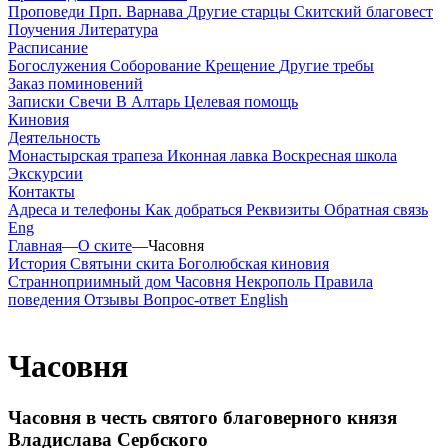
Проповеди
Прп. Варнава
Другие старцы
Скитский благовест
Поучения
Литература
Расписание
Богослужения
Соборование
Крещение
Другие требы
Заказ поминовений
Записки
Свечи
В Алтарь
Целевая помощь
Киновия
Деятельность
Монастырская трапеза
Иконная лавка
Воскресная школа
Экскурсии
Контакты
Адреса и телефоны
Как добраться
Реквизиты
Обратная связь
Eng
Главная
—
О ските
—
Часовня
История
Святыни скита
Боголюбская киновия
Странноприимный дом
Часовня
Некрополь
Правила
поведения
Отзывы
Вопрос-ответ
English
Часовня
Часовня в честь святого благоверного князя
Владислава Сербского