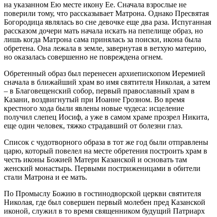
на указанном Ею месте икону Ее. Сначала взрослые не
поверили тому, что рассказывает Матрона. Однако Пресвятая
Богородица являлась во сне девочке еще два раза. Испуганная
рассказом дочери мать начала искать на пепелище образ, но
лишь когда Матрона сама принялась за поиски, икона была
обретена. Она лежала в земле, завернутая в ветхую материю,
но оказалась совершенно не повреждена огнем.
Обретенный образ был перенесен архиепископом Иеремией
сначала в ближайший храм во имя святителя Николая, а затем
– в Благовещенский собор, первый православный храм в
Казани, воздвигнутый при Иоанне Грозном. Во время
крестного хода были явлены новые чудеса: исцеление
получил слепец Иосиф, а уже в самом храме прозрел Никита,
еще один человек, тяжко страдавший от болезни глаз.
Список с чудотворного образа в тот же год были отправлены
царю, который повелел на месте обретения построить храм в
честь иконы Божией Матери Казанской и основать там
женский монастырь. Первыми постриженицами в обители
стали Матрона и ее мать.
По Промыслу Божию в гостинодворской церкви святителя
Николая, где был совершен первый молебен пред Казанской
иконой, служил в то время священником будущий Патриарх