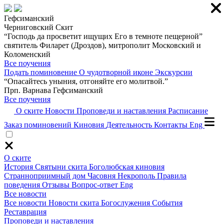
Гефсиманский
Черниговский Скит
“Господь да просветит ищущих Его в темноте пещерной”
святитель Филарет (Дроздов), митрополит Московский и
Коломенский
Все поучения
Подать поминовение
О чудотворной иконе
Экскурсии
“Опасайтесь уныния, отгоняйте его молитвой.”
Прп. Варнава Гефсиманский
Все поучения
О ските
Новости
Проповеди и наставления
Расписание
Заказ поминовений
Киновия
Деятельность
Контакты
Eng
О ските
История
Святыни скита
Боголюбская киновия
Странноприимный дом
Часовня
Некрополь
Правила
поведения
Отзывы
Вопрос-ответ
Eng
Все новости
Все новости
Новости скита
Богослужения
События
Реставрация
Проповеди и наставления