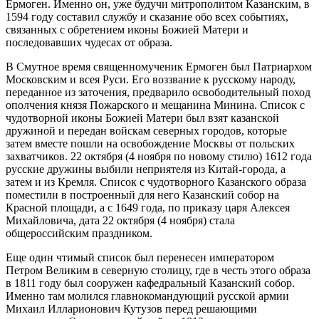
Ермоген. Именно он, уже будучи митрополитом Казанским, в
1594 году составил службу и сказание обо всех событиях,
связанных с обретением иконы Божией Матери и
последовавших чудесах от образа.
В Смутное время священномученик Ермоген был Патриархом
Московским и всея Руси. Его воззвание к русскому народу,
переданное из заточения, предварило освободительный поход
ополчения князя Пожарского и мещанина Минина. Список с
чудотворной иконы Божией Матери был взят казанской
дружиной и передан войскам северных городов, которые
затем вместе пошли на освобождение Москвы от польских
захватчиков. 22 октября (4 ноября по новому стилю) 1612 года
русские дружины выбили неприятеля из Китай-города, а
затем и из Кремля. Список с чудотворного Казанского образа
поместили в построенный для него Казанский собор на
Красной площади, а с 1649 года, по приказу царя Алексея
Михайловича, дата 22 октября (4 ноября) стала
общероссийским праздником.
Еще один чтимый список был перенесен императором
Петром Великим в северную столицу, где в честь этого образа
в 1811 году был сооружен кафедральный Казанский собор.
Именно там молился главнокомандующий русской армии
Михаил Илларионович Кутузов перед решающими