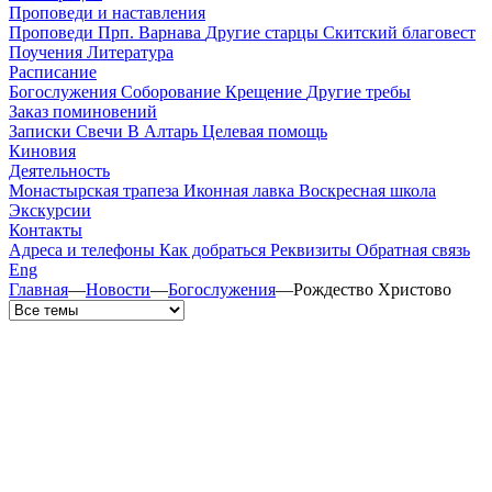
Проповеди и наставления
Проповеди
Прп. Варнава
Другие старцы
Скитский благовест
Поучения
Литература
Расписание
Богослужения
Соборование
Крещение
Другие требы
Заказ поминовений
Записки
Свечи
В Алтарь
Целевая помощь
Киновия
Деятельность
Монастырская трапеза
Иконная лавка
Воскресная школа
Экскурсии
Контакты
Адреса и телефоны
Как добраться
Реквизиты
Обратная связь
Eng
Главная
—
Новости
—
Богослужения
—
Рождество Христово