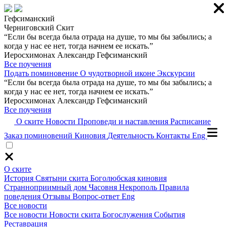
Гефсиманский
Черниговский Скит
“Если бы всегда была отрада на душе, то мы бы забылись; а
когда у нас ее нет, тогда начнем ее искать.”
Иеросхимонах Александр Гефсиманский
Все поучения
Подать поминовение
О чудотворной иконе
Экскурсии
“Если бы всегда была отрада на душе, то мы бы забылись; а
когда у нас ее нет, тогда начнем ее искать.”
Иеросхимонах Александр Гефсиманский
Все поучения
О ските
Новости
Проповеди и наставления
Расписание
Заказ поминовений
Киновия
Деятельность
Контакты
Eng
О ските
История
Святыни скита
Боголюбская киновия
Странноприимный дом
Часовня
Некрополь
Правила
поведения
Отзывы
Вопрос-ответ
Eng
Все новости
Все новости
Новости скита
Богослужения
События
Реставрация