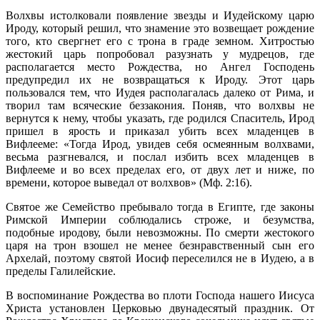
Волхвы истолковали появление звезды и Иудейскому царю
Ироду, который решил, что знамение это возвещает рождение
того, кто свергнет его с трона в граде земном. Хитростью
жестокий царь попробовал разузнать у мудрецов, где
располагается место Рождества, но Ангел Господень
предупредил их не возвращаться к Ироду. Этот царь
пользовался тем, что Иудея располагалась далеко от Рима, и
творил там всяческие беззакония. Поняв, что волхвы не
вернутся к нему, чтобы указать, где родился Спаситель, Ирод
пришел в ярость и приказал убить всех младенцев в
Вифлееме: «Тогда Ирод, увидев себя осмеянным волхвами,
весьма разгневался, и послал избить всех младенцев в
Вифлееме и во всех пределах его, от двух лет и ниже, по
времени, которое выведал от волхвов» (Мф. 2:16).
Святое же Семейство пребывало тогда в Египте, где законы
Римской Империи соблюдались строже, и безумства,
подобные иродову, были невозможны. По смерти жестокого
царя на трон взошел не менее безнравственный сын его
Архелай, поэтому святой Иосиф переселился не в Иудею, а в
пределы Галилейские.
В воспоминание Рождества во плоти Господа нашего Иисуса
Христа установлен Церковью двунадесятый праздник. От