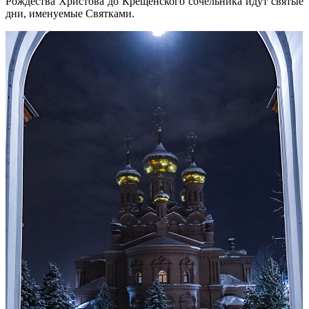
Рождества Христова до Крещенского сочельника идут святые
дни, именуемые Святками.