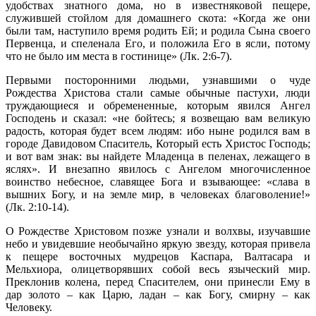
удобствах знатного дома, но в известняковой пещере,
служившей стойлом для домашнего скота: «Когда же они
были там, наступило время родить Ей; и родила Сына своего
Первенца, и спеленала Его, и положила Его в ясли, потому
что не было им места в гостинице» (Лк. 2:6-7).
Первыми посторонними людьми, узнавшими о чуде
Рождества Христова стали самые обычные пастухи, люди
труждающиеся и обремененные, которым явился Ангел
Господень и сказал: «не бойтесь; я возвещаю вам великую
радость, которая будет всем людям: ибо ныне родился вам в
городе Давидовом Спаситель, Который есть Христос Господь;
и вот вам знак: вы найдете Младенца в пеленах, лежащего в
яслях». И внезапно явилось с Ангелом многочисленное
воинство небесное, славящее Бога и взывающее: «слава в
вышних Богу, и на земле мир, в человеках благоволение!»
(Лк. 2:10-14).
О Рождестве Христовом позже узнали и волхвы, изучавшие
небо и увидевшие необычайно яркую звезду, которая привела
к пещере восточных мудрецов Каспара, Валтасара и
Мельхиора, олицетворявших собой весь языческий мир.
Преклонив колена, перед Спасителем, они принесли Ему в
дар золото – как Царю, ладан – как Богу, смирну – как
Человеку.