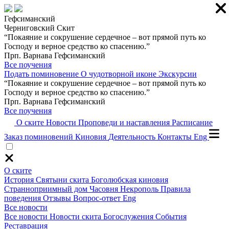
Гефсиманский
Черниговский Скит
“Покаяние и сокрушение сердечное – вот прямой путь ко
Господу и верное средство ко спасению.”
Прп. Варнава Гефсиманский
Все поучения
Подать поминовение
О чудотворной иконе
Экскурсии
“Покаяние и сокрушение сердечное – вот прямой путь ко
Господу и верное средство ко спасению.”
Прп. Варнава Гефсиманский
Все поучения
О ските
Новости
Проповеди и наставления
Расписание
Заказ поминовений
Киновия
Деятельность
Контакты
Eng
О ските
История
Святыни скита
Боголюбская киновия
Странноприимный дом
Часовня
Некрополь
Правила
поведения
Отзывы
Вопрос-ответ
Eng
Все новости
Все новости
Новости скита
Богослужения
События
Реставрация