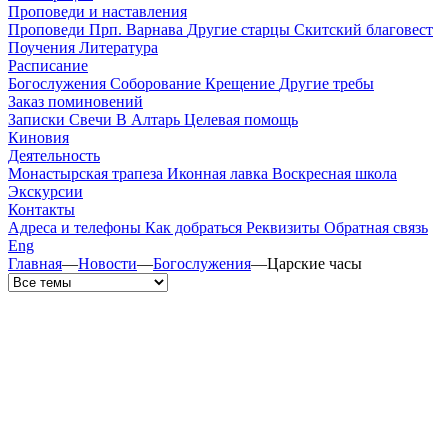
Проповеди и наставления
Проповеди
Прп. Варнава
Другие старцы
Скитский благовест
Поучения
Литература
Расписание
Богослужения
Соборование
Крещение
Другие требы
Заказ поминовений
Записки
Свечи
В Алтарь
Целевая помощь
Киновия
Деятельность
Монастырская трапеза
Иконная лавка
Воскресная школа
Экскурсии
Контакты
Адреса и телефоны
Как добраться
Реквизиты
Обратная связь
Eng
Главная
—
Новости
—
Богослужения
—
Царские часы