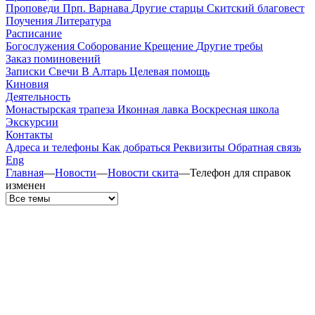
Проповеди
Прп. Варнава
Другие старцы
Скитский благовест
Поучения
Литература
Расписание
Богослужения
Соборование
Крещение
Другие требы
Заказ поминовений
Записки
Свечи
В Алтарь
Целевая помощь
Киновия
Деятельность
Монастырская трапеза
Иконная лавка
Воскресная школа
Экскурсии
Контакты
Адреса и телефоны
Как добраться
Реквизиты
Обратная связь
Eng
Главная
—
Новости
—
Новости скита
—
Телефон для справок
изменен