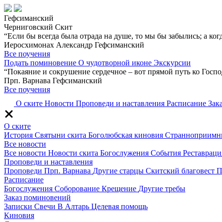
Гефсиманский
Черниговский Скит
“Если бы всегда была отрада на душе, то мы бы забылись; а когда
Иеросхимонах Александр Гефсиманский
Все поучения
Подать поминовение
О чудотворной иконе
Экскурсии
“Покаяние и сокрушение сердечное – вот прямой путь ко Госпо
Прп. Варнава Гефсиманский
Все поучения
О ските
Новости
Проповеди и наставления
Расписание
Зак
О ските
История
Святыни скита
Боголюбская киновия
Странноприимн
Все новости
Все новости
Новости скита
Богослужения
События
Реставраци
Проповеди и наставления
Проповеди
Прп. Варнава
Другие старцы
Скитский благовест
П
Расписание
Богослужения
Соборование
Крещение
Другие требы
Заказ поминовений
Записки
Свечи
В Алтарь
Целевая помощь
Киновия