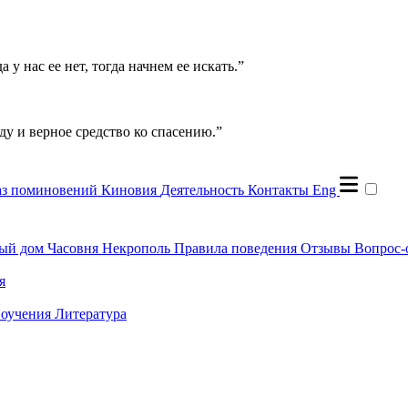
 у нас ее нет, тогда начнем ее искать.”
ду и верное средство ко спасению.”
аз поминовений
Киновия
Деятельность
Контакты
Eng
ый дом
Часовня
Некрополь
Правила поведения
Отзывы
Вопрос-
я
оучения
Литература