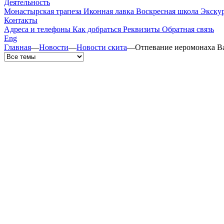
Деятельность
Монастырская трапеза
Иконная лавка
Воскресная школа
Экску
Контакты
Адреса и телефоны
Как добраться
Реквизиты
Обратная связь
Eng
Главная
—
Новости
—
Новости скита
—
Отпевание иеромонаха В