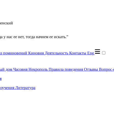
менский
 у нас ее нет, тогда начнем ее искать.”
аз поминовений
Киновия
Деятельность
Контакты
Eng
ый дом
Часовня
Некрополь
Правила поведения
Отзывы
Вопрос-
я
оучения
Литература