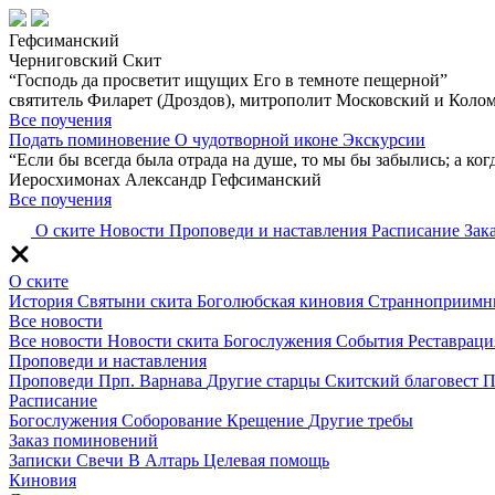
Гефсиманский
Черниговский Скит
“Господь да просветит ищущих Его в темноте пещерной”
святитель Филарет (Дроздов), митрополит Московский и Коло
Все поучения
Подать поминовение
О чудотворной иконе
Экскурсии
“Если бы всегда была отрада на душе, то мы бы забылись; а когда
Иеросхимонах Александр Гефсиманский
Все поучения
О ските
Новости
Проповеди и наставления
Расписание
Зак
О ските
История
Святыни скита
Боголюбская киновия
Странноприимн
Все новости
Все новости
Новости скита
Богослужения
События
Реставраци
Проповеди и наставления
Проповеди
Прп. Варнава
Другие старцы
Скитский благовест
П
Расписание
Богослужения
Соборование
Крещение
Другие требы
Заказ поминовений
Записки
Свечи
В Алтарь
Целевая помощь
Киновия