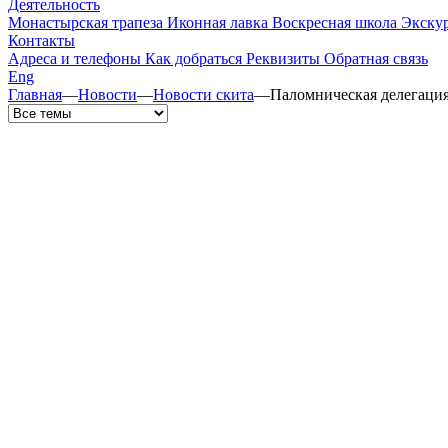
Деятельность
Монастырская трапеза
Иконная лавка
Воскресная школа
Экску
Контакты
Адреса и телефоны
Как добраться
Реквизиты
Обратная связь
Eng
Главная
—
Новости
—
Новости скита
—
Паломническая делегаци