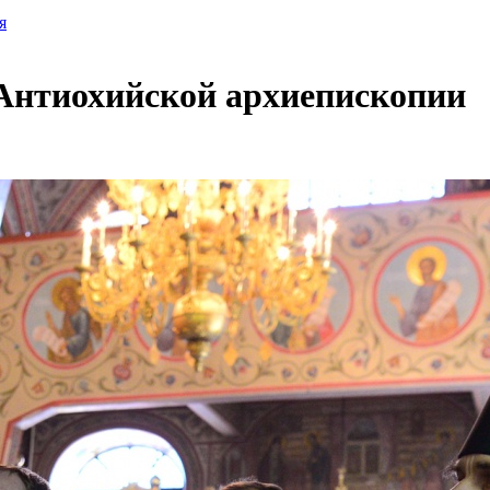
я
 Антиохийской архиепископии