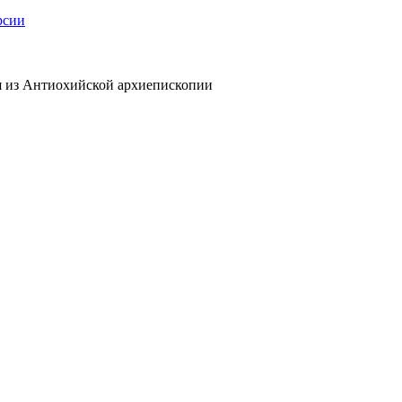
рсии
я из Антиохийской архиепископии