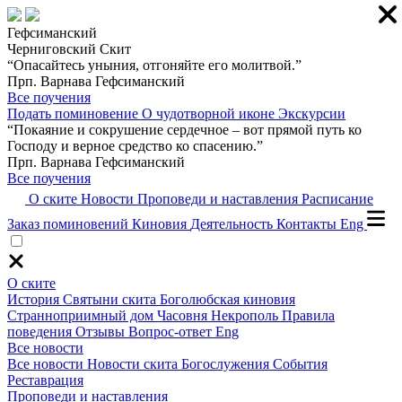
Гефсиманский
Черниговский Скит
“Опасайтесь уныния, отгоняйте его молитвой.”
Прп. Варнава Гефсиманский
Все поучения
Подать поминовение
О чудотворной иконе
Экскурсии
“Покаяние и сокрушение сердечное – вот прямой путь ко
Господу и верное средство ко спасению.”
Прп. Варнава Гефсиманский
Все поучения
О ските
Новости
Проповеди и наставления
Расписание
Заказ поминовений
Киновия
Деятельность
Контакты
Eng
О ските
История
Святыни скита
Боголюбская киновия
Странноприимный дом
Часовня
Некрополь
Правила
поведения
Отзывы
Вопрос-ответ
Eng
Все новости
Все новости
Новости скита
Богослужения
События
Реставрация
Проповеди и наставления