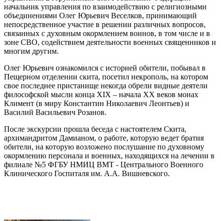
начальник управления по взаимодействию с религиозными
объединениями Олег Юрьевич Веселков, принимающий
непосредственное участие в решении различных вопросов,
связанных с духовным окормлением воинов, в том числе и в
зоне СВО, содействием деятельности военных священников и
многим другим.
Олег Юрьевич ознакомился с историей обители, побывал в
Пещерном отделении скита, посетил некрополь, на котором
свое последнее пристанище некогда обрели видные деятели
философской мысли конца XIX – начала XX веков монах
Климент (в миру Константин Николаевич Леонтьев) и
Василий Васильевич Розанов.
После экскурсии прошла беседа с настоятелем Скита,
архимандритом Дамианом, о работе, которую ведет братия
обители, на которую возложено послушание по духовному
окормлению персонала и военных, находящихся на лечении в
филиале №5 ФГБУ НМИЦ ВМТ - Центрального Военного
Клинического Госпиталя им. А.А. Вишневского.