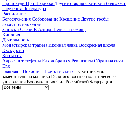
Проповеди
Прп. Варнава
Другие старцы
Скитский благовест
Поучения
Литература
Расписание
Богослужения
Соборование
Крещение
Другие требы
Заказ поминовений
Записки
Свечи
В Алтарь
Целевая помощь
Киновия
Деятельность
Монастырская трапеза
Иконная лавка
Воскресная школа
Экскурсии
Контакты
Адреса и телефоны
Как добраться
Реквизиты
Обратная связь
Eng
Главная
—
Новости
—
Новости скита
—
Скит посетил
заместитель начальника Главного военно-политического
управления Вооруженных Сил Российской Федерации