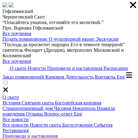
Гефсиманский
Черниговский Скит
“Опасайтесь уныния, отгоняйте его молитвой.”
Прп. Варнава Гефсиманский
Все поучения
Подать поминовение
О чудотворной иконе
Экскурсии
“Господь да просветит ищущих Его в темноте пещерной”
святитель Филарет (Дроздов), митрополит Московский и
Коломенский
Все поучения
О ските
Новости
Проповеди и наставления
Расписание
Заказ поминовений
Киновия
Деятельность
Контакты
Eng
О ските
История
Святыни скита
Боголюбская киновия
Странноприимный дом
Часовня
Некрополь
Правила
поведения
Отзывы
Вопрос-ответ
Eng
Все новости
Все новости
Новости скита
Богослужения
События
Реставрация
Проповеди и наставления