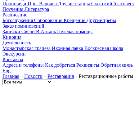
Проповеди
Прп. Варнава
Другие старцы
Скитский благовест
Поучения
Литература
Расписание
Богослужения
Соборование
Крещение
Другие требы
Заказ поминовений
Записки
Свечи
В Алтарь
Целевая помощь
Киновия
Деятельность
Монастырская трапеза
Иконная лавка
Воскресная школа
Экскурсии
Контакты
Адреса и телефоны
Как добраться
Реквизиты
Обратная связь
Eng
Главная
—
Новости
—
Реставрация
—
Реставрационные работы