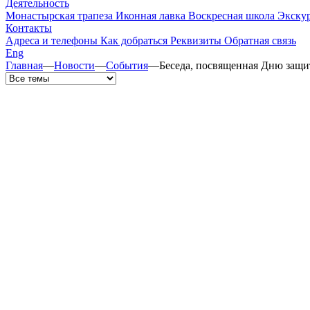
Деятельность
Монастырская трапеза
Иконная лавка
Воскресная школа
Экску
Контакты
Адреса и телефоны
Как добраться
Реквизиты
Обратная связь
Eng
Главная
—
Новости
—
События
—
Беседа, посвященная Дню защи