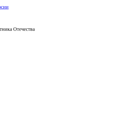
рсии
тника Отечества