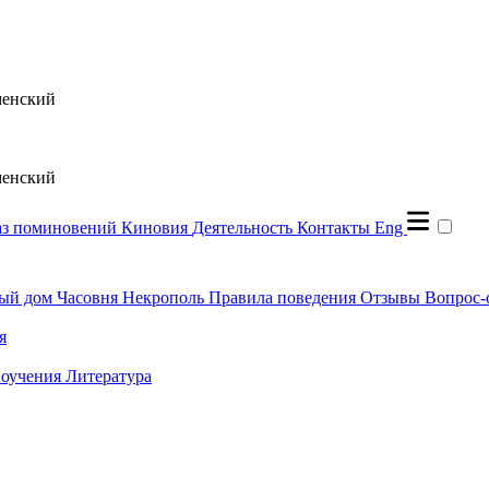
менский
менский
аз поминовений
Киновия
Деятельность
Контакты
Eng
ый дом
Часовня
Некрополь
Правила поведения
Отзывы
Вопрос-
я
оучения
Литература