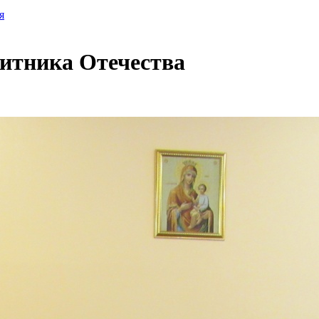
я
итника Отечества