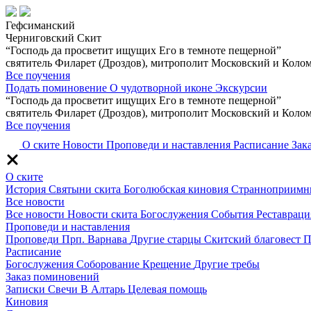
Гефсиманский
Черниговский Скит
“Господь да просветит ищущих Его в темноте пещерной”
святитель Филарет (Дроздов), митрополит Московский и Коло
Все поучения
Подать поминовение
О чудотворной иконе
Экскурсии
“Господь да просветит ищущих Его в темноте пещерной”
святитель Филарет (Дроздов), митрополит Московский и Коло
Все поучения
О ските
Новости
Проповеди и наставления
Расписание
Зак
О ските
История
Святыни скита
Боголюбская киновия
Странноприимн
Все новости
Все новости
Новости скита
Богослужения
События
Реставраци
Проповеди и наставления
Проповеди
Прп. Варнава
Другие старцы
Скитский благовест
П
Расписание
Богослужения
Соборование
Крещение
Другие требы
Заказ поминовений
Записки
Свечи
В Алтарь
Целевая помощь
Киновия