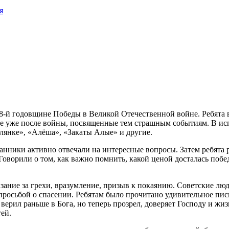
я
8-й годовщине Победы в Великой Отечественной войне. Ребята 
ые уже после войны, посвященные тем страшным событиям. В исп
лянке», «Алёша», «Закаты Алые» и другие.
анники активно отвечали на интересные вопросы. Затем ребята 
оворили о том, как важно помнить, какой ценой досталась побе
зание за грехи, вразумление, призыв к покаянию. Советские люди
 просьбой о спасении. Ребятам было прочитано удивительное пис
верил раньше в Бога, но теперь прозрел, доверяет Господу и жиз
ей.