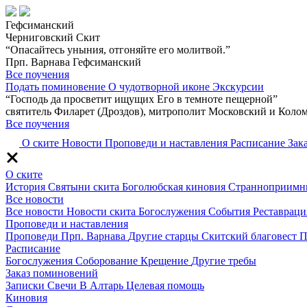
Гефсиманский
Черниговский Скит
“Опасайтесь уныния, отгоняйте его молитвой.”
Прп. Варнава Гефсиманский
Все поучения
Подать поминовение
О чудотворной иконе
Экскурсии
“Господь да просветит ищущих Его в темноте пещерной”
святитель Филарет (Дроздов), митрополит Московский и Коло
Все поучения
О ските
Новости
Проповеди и наставления
Расписание
Зак
О ските
История
Святыни скита
Боголюбская киновия
Странноприимн
Все новости
Все новости
Новости скита
Богослужения
События
Реставраци
Проповеди и наставления
Проповеди
Прп. Варнава
Другие старцы
Скитский благовест
П
Расписание
Богослужения
Соборование
Крещение
Другие требы
Заказ поминовений
Записки
Свечи
В Алтарь
Целевая помощь
Киновия