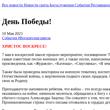
Все новости
Новости скита
Богослужения
События
Реставраци
День Победы!
10 Мая 2023
События
#Воскресная школа
ХРИСТОС ВОСКРЕСЕ!
7 мая в воскресной школе прошло мероприятие, посвященное 7
самые известные песни военных лет, а также песни, написанн
произведения, как «Журавли», «Катюша», «Смуглянка», «В зем
Также была проведена викторина на военную тематику, воспит
Отечественной войны, о жертвенном подвиге своих прадедов. Г
свои за Родину.
Преподаватели напомнили ребятам, что война – это всегда нака
оказавшись на войне, начинали молиться, обращались к Богу с
убитого солдата Александра Зацепы. Он сожалеет о том, что не 
Проникновенные строки этого письма отозвались в сердцах дет