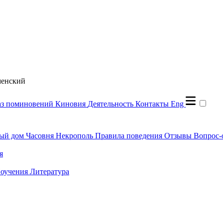
менский
аз поминовений
Киновия
Деятельность
Контакты
Eng
ый дом
Часовня
Некрополь
Правила поведения
Отзывы
Вопрос-
я
оучения
Литература