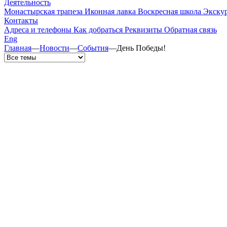
Деятельность
Монастырская трапеза
Иконная лавка
Воскресная школа
Экску
Контакты
Адреса и телефоны
Как добраться
Реквизиты
Обратная связь
Eng
Главная
—
Новости
—
События
—
День Победы!