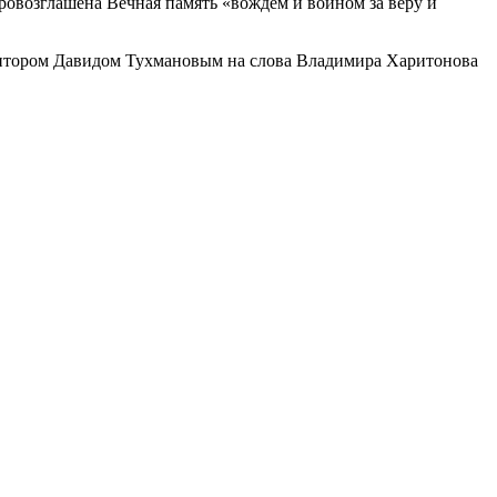
ровозглашена Вечная память «вождем и воином за веру и
озитором Давидом Тухмановым на слова Владимира Харитонова