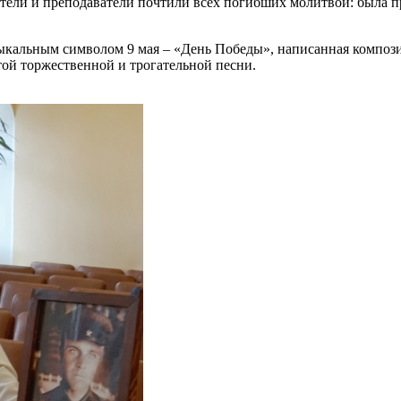
тели и преподаватели почтили всех погибших молитвой: была п
музыкальным символом 9 мая – «День Победы», написанная комп
этой торжественной и трогательной песни.