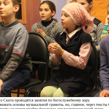
 Скита проводятся занятия по богослужебному хору.
познавать основы музыкальной грамоты, но, главное, через тек
ксты не могут пройти бесследно для воспитания юной души.