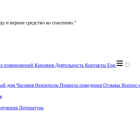
ду и верное средство ко спасению.”
аз поминовений
Киновия
Деятельность
Контакты
Eng
ый дом
Часовня
Некрополь
Правила поведения
Отзывы
Вопрос-
я
оучения
Литература