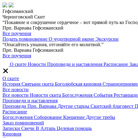
Гефсиманский
Черниговский Скит
“Покаяние и сокрушение сердечное – вот прямой путь ко Госпо
Прп. Варнава Гефсиманский
Все поучения
Подать поминовение
О чудотворной иконе
Экскурсии
“Опасайтесь уныния, отгоняйте его молитвой.”
Прп. Варнава Гефсиманский
Все поучения
О ските
Новости
Проповеди и наставления
Расписание
Зак
О ските
История
Святыни скита
Боголюбская киновия
Странноприимн
Все новости
Все новости
Новости скита
Богослужения
События
Реставраци
Проповеди и наставления
Проповеди
Прп. Варнава
Другие старцы
Скитский благовест
П
Расписание
Богослужения
Соборование
Крещение
Другие требы
Заказ поминовений
Записки
Свечи
В Алтарь
Целевая помощь
Киновия