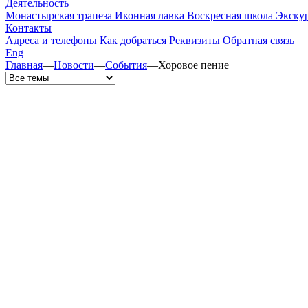
Деятельность
Монастырская трапеза
Иконная лавка
Воскресная школа
Экску
Контакты
Адреса и телефоны
Как добраться
Реквизиты
Обратная связь
Eng
Главная
—
Новости
—
События
—
Хоровое пение