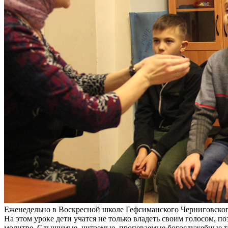
Еженедельно в Воскресной школе Гефсиманского Черниговского
На этом уроке дети учатся не только владеть своим голосом, 
молитве. Слышимые, читаемые, пропеваемые богослужебные те