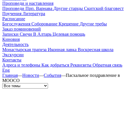
Проповеди и наставления
Проповеди
Прп. Варнава
Другие старцы
Скитский благовест
Поучения
Литература
Расписание
Богослужения
Соборование
Крещение
Другие требы
Заказ поминовений
Записки
Свечи
В Алтарь
Целевая помощь
Киновия
Деятельность
Монастырская трапеза
Иконная лавка
Воскресная школа
Экскурсии
Контакты
Адреса и телефоны
Как добраться
Реквизиты
Обратная связь
Eng
Главная
—
Новости
—
События
—
Пасхальное поздравление в
МООСО