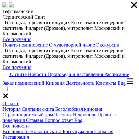
Гефсиманский
Черниговский Скит
“Господь да просветит ищущих Его в темноте пещерной”
святитель Филарет (Дроздов), митрополит Московский и
Коломенский
Все поучения
Подать поминовение
О чудотворной иконе
Экскурсии
“Господь да просветит ищущих Его в темноте пещерной”
святитель Филарет (Дроздов), митрополит Московский и
Коломенский
Все поучения
О ските
Новости
Проповеди и наставления
Расписание
Заказ поминовений
Киновия
Деятельность
Контакты
Eng
О ските
История
Святыни скита
Боголюбская киновия
Странноприимный дом
Часовня
Некрополь
Правила
поведения
Отзывы
Вопрос-ответ
Eng
Все новости
Все новости
Новости скита
Богослужения
События
Реставрация