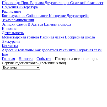
Проповеди
Прп. Варнава
Другие старцы
Скитский благовест
Поучения
Литература
Расписание
Богослужения
Соборование
Крещение
Другие требы
Заказ поминовений
Записки
Свечи
В Алтарь
Целевая помощь
Киновия
Деятельность
Монастырская трапеза
Иконная лавка
Воскресная школа
Экскурсии
Контакты
Адреса и телефоны
Как добраться
Реквизиты
Обратная связь
Eng
Главная
—
Новости
—
События
—
Поездка на источник прп.
Сергия Радонежского (Гремячий ключ)