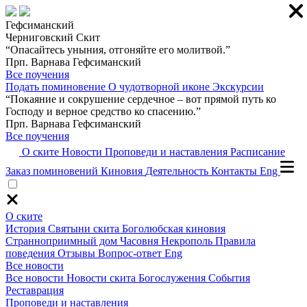
Гефсиманский
Черниговский Скит
“Опасайтесь уныния, отгоняйте его молитвой.”
Прп. Варнава Гефсиманский
Все поучения
Подать поминовение
О чудотворной иконе
Экскурсии
“Покаяние и сокрушение сердечное – вот прямой путь ко
Господу и верное средство ко спасению.”
Прп. Варнава Гефсиманский
Все поучения
О ските
Новости
Проповеди и наставления
Расписание
Заказ поминовений
Киновия
Деятельность
Контакты
Eng
О ските
История
Святыни скита
Боголюбская киновия
Странноприимный дом
Часовня
Некрополь
Правила
поведения
Отзывы
Вопрос-ответ
Eng
Все новости
Все новости
Новости скита
Богослужения
События
Реставрация
Проповеди и наставления