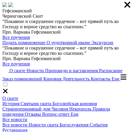
Гефсиманский
Черниговский Скит
“Покаяние и сокрушение сердечное – вот прямой путь ко
Господу и верное средство ко спасению.”
Прп. Варнава Гефсиманский
Все поучения
Подать поминовение
О чудотворной иконе
Экскурсии
“Покаяние и сокрушение сердечное – вот прямой путь ко
Господу и верное средство ко спасению.”
Прп. Варнава Гефсиманский
Все поучения
О ските
Новости
Проповеди и наставления
Расписание
Заказ поминовений
Киновия
Деятельность
Контакты
Eng
О ските
История
Святыни скита
Боголюбская киновия
Странноприимный дом
Часовня
Некрополь
Правила
поведения
Отзывы
Вопрос-ответ
Eng
Все новости
Все новости
Новости скита
Богослужения
События
Реставрация