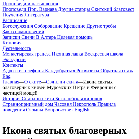
Проповеди и наставления
Проповеди
Прп. Варнава
Другие старцы
Скитский благовест
Поучения
Литература
Расписание
Богослужения
Соборование
Крещение
Другие требы
Заказ поминовений
Записки
Свечи
В Алтарь
Целевая помощь
Киновия
Деятельность
Монастырская трапеза
Иконная лавка
Воскресная школа
Экскурсии
Контакты
Адреса и телефоны
Как добраться
Реквизиты
Обратная связь
Eng
Главная
—
О ските
—
Святыни скита
—
Икона святых
благоверных князей Муромских Петра и Февронии с
частицей мощей
История
Святыни скита
Боголюбская киновия
Странноприимный дом
Часовня
Некрополь
Правила
поведения
Отзывы
Вопрос-ответ
English
Икона святых благоверных