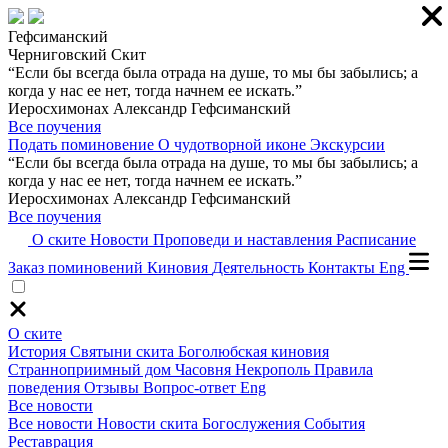
Гефсиманский
Черниговский Скит
“Если бы всегда была отрада на душе, то мы бы забылись; а
когда у нас ее нет, тогда начнем ее искать.”
Иеросхимонах Александр Гефсиманский
Все поучения
Подать поминовение
О чудотворной иконе
Экскурсии
“Если бы всегда была отрада на душе, то мы бы забылись; а
когда у нас ее нет, тогда начнем ее искать.”
Иеросхимонах Александр Гефсиманский
Все поучения
О ските
Новости
Проповеди и наставления
Расписание
Заказ поминовений
Киновия
Деятельность
Контакты
Eng
О ските
История
Святыни скита
Боголюбская киновия
Странноприимный дом
Часовня
Некрополь
Правила
поведения
Отзывы
Вопрос-ответ
Eng
Все новости
Все новости
Новости скита
Богослужения
События
Реставрация