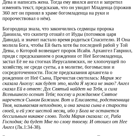
Дева и написать жена. Тогда ему явился ангел и запретил
изменять текст, предсказав, что он увидит Младенца (прожив
360 лет он принял в храме богомладенца на руки и
пророчествовал о нём).
Богородица знала, что закончились седмицы пророка
Даниила, что скипетр отошёл от Иуды (потомков царя
Давида), и значит настало время родиться Спасителю. И Она
молила Бога, чтобы Ей быть хотя бы последней рабой у Той
Девы, о Которой возвещает пророк Исайя. Архангел Гавриил,
придя с предсказанием о рождении от Неё Богомладенца,
застал Её не на стогнах Иерусалимских, не хлопочущей по
хозяйству, не среди суеты, а в молитве, богомыслии и
сосредоточенности. После предсказания архангела о
рождении от Неё Сына, Пречистая смутилась:
Мария же
сказала Ангелу: как будет это, когда Я мужа не знаю? Ангел
сказал Ей в ответ: Дух Святый найдет на Тебя, и сила
Всевышнего осенит Тебя; посему и рождаемое Святое
наречется Сыном Божиим. Вот и Елисавета, родственница
Твоя, называемая неплодною, и она зачала сына в старости
своей, и ей уже шестой месяц, ибо у Бога не останется
бессильным никакое слово. Тогда Мария сказала: се, Раба
Господня; да будет Мне по слову твоему. И отошел от Нее
Ангел
(Лк.1:34-38)
.