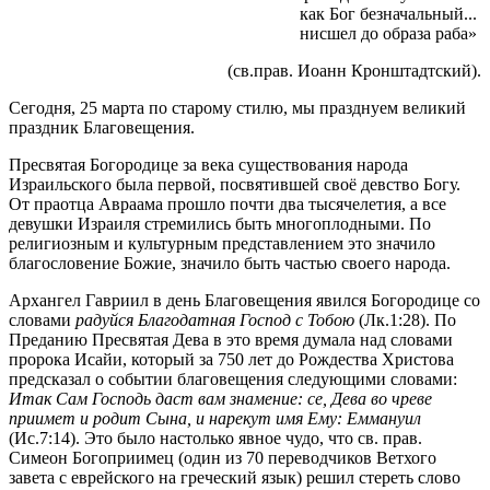
как Бог безначальный...
нисшел до образа раба»
(св.прав. Иоанн Кронштадтский).
Сегодня, 25 марта по старому стилю, мы празднуем великий
праздник Благовещения.
Пресвятая Богородице за века существования народа
Израильского была первой, посвятившей своё девство Богу.
От праотца Авраама прошло почти два тысячелетия, а все
девушки Израиля стремились быть многоплодными. По
религиозным и культурным представлением это значило
благословение Божие, значило быть частью своего народа.
Архангел Гавриил в день Благовещения явился Богородице со
словами
радуйся Благодатная Господ с Тобою
(Лк.1:28). По
Преданию Пресвятая Дева в это время думала над словами
пророка Исайи, который за 750 лет до Рождества Христова
предсказал о событии благовещения следующими словами:
Итак Сам Господь даст вам знамение: се, Дева во чреве
приимет и родит Сына, и нарекут имя Ему: Еммануил
(Ис.7:14). Это было настолько явное чудо, что св. прав.
Симеон Богоприимец (один из 70 переводчиков Ветхого
завета с еврейского на греческий язык) решил стереть слово