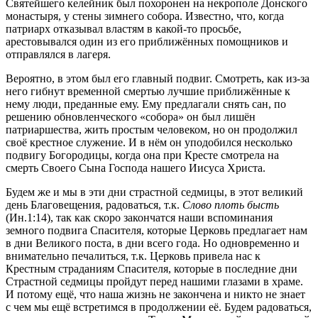
Святейшего келейник был похоронен на некрополе Донского
монастыря, у стены зимнего собора. Известно, что, когда
патриарх отказывал властям в какой-то просьбе,
арестовывался один из его приближённых помощников и
отправлялся в лагеря.
Вероятно, в этом был его главный подвиг. Смотреть, как из-за
него гибнут временной смертью лучшие приближённые к
нему люди, преданные ему. Ему предлагали снять сан, по
решению обновленческого «собора» он был лишён
патриаршества, жить простым человеком, но он продолжил
своё крестное служение. И в нём он уподобился несколько
подвигу Богородицы, когда она при Кресте смотрела на
смерть Своего Сына Господа нашего Иисуса Христа.
Будем же и мы в эти дни страстной седмицы, в этот великий
день Благовещения, радоваться, т.к.
Слово плоть бысть
(Ин.1:14), так как скоро закончатся наши вспоминания
земного подвига Спасителя, которые Церковь предлагает нам
в дни Великого поста, в дни всего года. Но одновременно и
внимательно печалиться, т.к. Церковь привела нас к
Крестным страданиям Спасителя, которые в последние дни
Страстной седмицы пройдут перед нашими глазами в храме.
И потому ещё, что наша жизнь не закончена и никто не знает
с чем мы ещё встретимся в продолжении её. Будем радоваться,