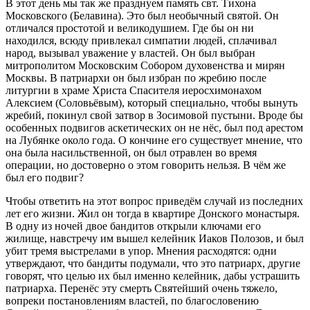
В этот день мы так же празднуем память свт. Тихона
Московского (Белавина). Это был необычный святой. Он
отличался простотой и великодушием. Где бы он ни
находился, всюду привлекал симпатии людей, сплачивал
народ, вызывал уважение у властей. Он был выбран
митрополитом Московским Собором духовенства и мирян
Москвы. В патриархи он был избран по жребию после
литургии в храме Христа Спасителя иеросхимонахом
Алексием (Соловьёвым), который специально, чтобы вынуть
жребий, покинул свой затвор в Зосимовой пустыни. Вроде бы
особенных подвигов аскетических он не нёс, был под арестом
на Лубянке около года. О кончине его существует мнение, что
она была насильственной, он был отравлен во время
операции, но достоверно о этом говорить нельзя. В чём же
был его подвиг?
Чтобы ответить на этот вопрос приведём случай из последних
лет его жизни. Жил он тогда в квартире Донского монастыря.
В одну из ночей двое бандитов открыли ключами его
жилище, навстречу им вышел келейник Иаков Полозов, и был
убит тремя выстрелами в упор. Мнения расходятся: одни
утверждают, что бандиты подумали, что это патриарх, другие
говорят, что целью их был именно келейник, дабы устрашить
патриарха. Перенёс эту смерть Святейший очень тяжело,
вопреки постановлениям властей, по благословению