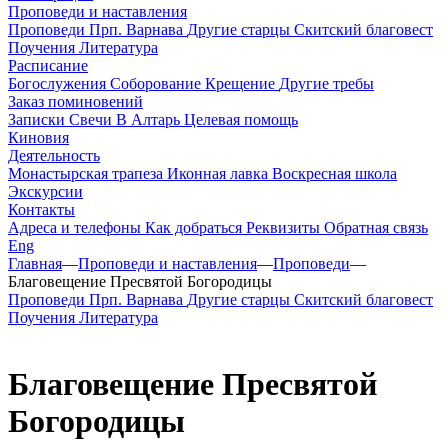
Проповеди и наставления
Проповеди
Прп. Варнава
Другие старцы
Скитский благовест
Поучения
Литература
Расписание
Богослужения
Соборование
Крещение
Другие требы
Заказ поминовений
Записки
Свечи
В Алтарь
Целевая помощь
Киновия
Деятельность
Монастырская трапеза
Иконная лавка
Воскресная школа
Экскурсии
Контакты
Адреса и телефоны
Как добраться
Реквизиты
Обратная связь
Eng
Главная
—
Проповеди и наставления
—
Проповеди
—
Благовещение Пресвятой Богородицы
Проповеди
Прп. Варнава
Другие старцы
Скитский благовест
Поучения
Литература
Благовещение Пресвятой
Богородицы