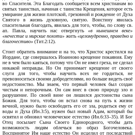
во Спасителя. Эта Благодать сообщается всем христианам во
святых таинствах, начиная с таинства Крещения, которое есть
умирание для жизни плотской, греховной и рождение от Духа
Святого в жизнь духовную, святую. Воистину явилась
спасительная благодать, явилась для того, чтобы, по слову св.
ап. Павла, научить нас отвергнуть
«в нынешнем веке»
«нечестие и мирские похоти»
жить
«целомудренно, праведно и
благочестиво»
(Тит.2:12).
Стоит обратить внимание и на то, что Христос крестился на
Иордане, где совершалось Иоанново крещение покаяния. Ему
не в чем было каяться, потому что Он не имел греха, не сделал
никакой неправды. Но Он принимает крещение от своего
слуги для того, чтобы научить всех не гордиться, не
превозноситься своими добродетелями, но больше видеть своё
недостоинство. Мы знаем, что первый человек был создан
чистым и непорочным. Он сам внес в свою природу зло и
разрушение. По своей вине он лишился достоинства сына
Божия. Для того, чтобы он встал снова на путь к жизни
вечной, нужно было освободить его от зла, родиться ему от
воды и Духа (Ин.3:5), нужен был новый Адам, который бы
освятил и обновил человеческое естество (Ин.6:33–35). И Бог
Отец посылает Сына Своего Единородного, чтобы дать
возможность людям облечься во образ Богочеловека.
Воспринятое Им наше естество Он исцелил от последствий