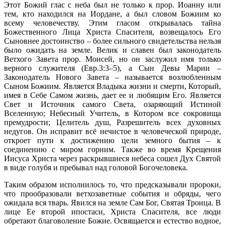
Этот Божий глас с неба был не только к прор. Иоанну или
тем, кто находился на Иордане, а был словом Божиим ко
всему человечеству. Этим гласом открывалась тайна
Божественного Лица Христа Спасителя, возвещалось Его
Сыновнее достоинство – более сильного свидетельства нельзя
было ожидать на земле. Велик и славен был законодатель
Ветхого Завета прор. Моисей, но он заслужил имя только
верного служителя (Евр.3:3–5), а Сын Девы Марии –
Законодатель Нового Завета – называется возлюбленным
Сыном Божиим. Является Владыка жизни и смерти, Который,
имея в Себе Самом жизнь, дает ее и любящим Его. Является
Свет и Источник самого Света, озаряющий Истиной
Вселенную; Небесный Учитель, в Котором все сокровища
премудрости; Целитель душ, Разрешитель всех духовных
недугов. Он исправит всё нечистое в человеческой природе,
откроет пути к достижению цели земного бытия – к
соединению с миром горним. Также во время Крещения
Иисуса Христа через раскрывшиеся небеса сошел Дух Святой
в виде голубя и пребывал над головой Богочеловека.
Таким образом исполнилось то, что предсказывали пророки,
что прообразовали ветхозаветные события и обряды, чего
ожидала вся тварь. Явился на земле Сам Бог, Святая Троица. В
лице Ее второй ипостаси, Христа Спасителя, все люди
обретают благоволение Божие. Освящается и естество водное,