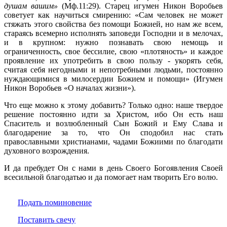
душам вашим»
(Мф.11:29). Старец игумен Никон Воробьев
советует как научиться смирению: «Сам человек не может
стяжать этого свойства без помощи Божией, но нам же всем,
стараясь всемерно исполнять заповеди Господни и в мелочах,
и в крупном: нужно познавать свою немощь и
ограниченность, свое бессилие, свою «плотяность» и каждое
проявление их употребить в свою пользу - укорять себя,
считая себя негодными и непотребными людьми, постоянно
нуждающимися в милосердии Божием и помощи» (Игумен
Никон Воробьев «О началах жизни»).
Что еще можно к этому добавить? Только одно: наше твердое
решение постоянно идти за Христом, ибо Он есть наш
Спаситель и возлюбленный Сын Божий и Ему Слава и
благодарение за то, что Он сподобил нас стать
православными христианами, чадами Божиими по благодати
духовного возрождения.
И да пребудет Он с нами в день Своего Богоявления Своей
всесильной благодатью и да помогает нам творить Его волю.
Подать поминовение
Поставить свечу