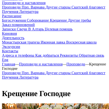
Проповеди и наставления
Проповеди
Прп. Варнава
Другие старцы
Скитский благовест
Поучения
Литература
Расписание
Богослужения
Соборование
Крещение
Другие требы
Заказ поминовений
Записки
Свечи
В Алтарь
Целевая помощь
Киновия
Деятельность
Монастырская трапеза
Иконная лавка
Воскресная школа
Экскурсии
Контакты
Адреса и телефоны
Как добраться
Реквизиты
Обратная связь
Eng
Главная
—
Проповеди и наставления
—
Проповеди
—
Крещение
Господне
Проповеди
Прп. Варнава
Другие старцы
Скитский благовест
Поучения
Литература
Крещение Господне