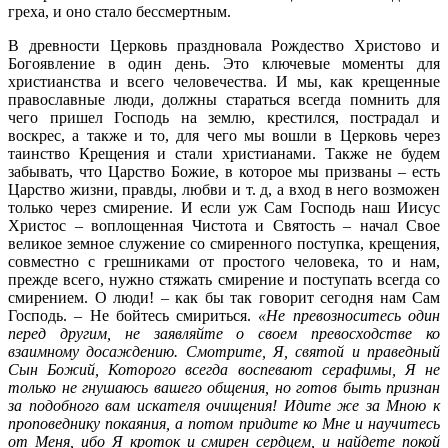
греха, и оно стало бессмертным.
В древности Церковь праздновала Рождество Христово и
Богоявление в один день. Это ключевые моменты для
христианства и всего человечества. И мы, как крещенные
православные люди, должны стараться всегда помнить для
чего пришел Господь на землю, крестился, пострадал и
воскрес, а также и то, для чего мы вошли в Церковь через
таинство Крещения и стали христианами. Также не будем
забывать, что Царство Божие, в которое мы призваны – есть
Царство жизни, правды, любви и т. д, а вход в него возможен
только через смирение. И если уж Сам Господь наш Иисус
Христос – воплощенная Чистота и Святость – начал Свое
великое земное служение со смиренного поступка, крещения,
совместно с грешниками от простого человека, то и нам,
прежде всего, нужно стяжать смирение и поступать всегда со
смирением. О люди! – как бы так говорит сегодня нам Сам
Господь. – Не бойтесь смириться.
«Не превозноситесь один
перед другим, не заявляйте о своем превосходстве ко
взаимному досаждению. Смотрите, Я, святой и праведный
Сын Божий, Которого всегда воспевают серафимы, Я не
только не гнушаюсь вашего общения, но готов быть признан
за подобного вам искателя очищения! Идите же за Мною к
проповеднику покаяния, а потом придите ко Мне и научитесь
от Меня, ибо Я кроток и смирен сердцем, и найдете покой