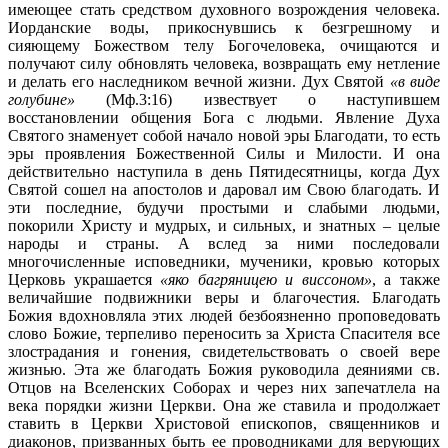
имеющее стать средством духовного возрождения человека.
Иорданские воды, прикоснувшись к безгрешному и
сияющему Божеством телу Богочеловека, очищаются и
получают силу обновлять человека, возвращать ему нетление
и делать его наследником вечной жизни. Дух Святой
«в виде
голубине»
(Мф.3:16) извествует о наступившем
восстановлении общения Бога с людьми. Явление Духа
Святого знаменует собой начало новой эры Благодати, то есть
эры проявления Божественной Силы и Милости. И она
действительно наступила в день Пятидесятницы, когда Дух
Святой сошел на апостолов и даровал им Свою благодать. И
эти последние, будучи простыми и слабыми людьми,
покорили Христу и мудрых, и сильных, и знатных – целые
народы и страны. А вслед за ними последовали
многочисленные исповедники, мученики, кровью которых
Церковь украшается
«яко багряницею и виссоном»
, а также
величайшие подвижники веры и благочестия. Благодать
Божия вдохновляла этих людей безбоязненно проповедовать
слово Божие, терпеливо переносить за Христа Спасителя все
злострадания и гонения, свидетельствовать о своей вере
жизнью. Эта же благодать Божия руководила деяниями св.
Отцов на Вселенских Соборах и через них запечатлела на
века порядки жизни Церкви. Она же ставила и продолжает
ставить в Церкви Христовой епископов, священников и
диаконов, призванных быть ее проводниками для верующих