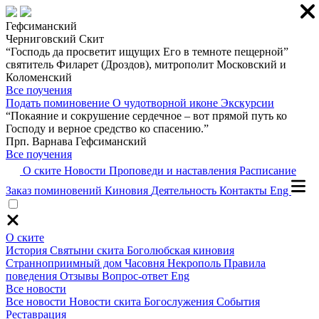
Гефсиманский
Черниговский Скит
“Господь да просветит ищущих Его в темноте пещерной”
святитель Филарет (Дроздов), митрополит Московский и
Коломенский
Все поучения
Подать поминовение
О чудотворной иконе
Экскурсии
“Покаяние и сокрушение сердечное – вот прямой путь ко
Господу и верное средство ко спасению.”
Прп. Варнава Гефсиманский
Все поучения
О ските
Новости
Проповеди и наставления
Расписание
Заказ поминовений
Киновия
Деятельность
Контакты
Eng
О ските
История
Святыни скита
Боголюбская киновия
Странноприимный дом
Часовня
Некрополь
Правила
поведения
Отзывы
Вопрос-ответ
Eng
Все новости
Все новости
Новости скита
Богослужения
События
Реставрация