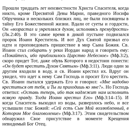
Прошли тридцать лет неизвестности Христа Спасителя, когда
никто, кроме Пресвятой Девы Марии, праведного Иосифа
Обручника и нескольких близких лиц, не были посвящены в
тайну Его Божественной жизни. Вдали от суеты и гордости,
Он
«возрастал и укреплялся духом, исполняясь премудрости»
(Лк.2:40). В это самое время в дикой пустыне подвизался
пророк Иоанн Креститель. И вот Дух Святой призвал его
идти и проповедовать пришествие в мир Сына Божия. Св.
Иоанн стал
собирать
у реки Иордан народ и говорить ему:
«Покайтесь, ибо приблизилось Царство Небесное»
(Мф.3:2),
скоро придет Тот, даже обувь Которого я недостоин понести:
«Он будет крестить Духом Святым»
(Мф.3:11). Люди один за
другим входили в воду, и св. Иоанн крестил их. Вдруг он
увидел, что идет к нему Сам Господь и просит Его крестить.
Св. Иоанн пытался удержать Его и говорил:
«Мне надобно
креститься от тебя, и Ты ли приходишь ко мне?»
. Но Господь
ответил:
«Оставь теперь, ибо так надлежит нам исполнить
всякую правду. Тогда Иоанн крестил Его»
(Мф.3:14–15). И
когда Спаситель выходил из воды, разверзлось небо, и все
услышали глас Божий:
«Сей есть Сын Мой возлюбленный, в
Котором Мое благоволение»
(Мф.3:17). Этим свидетельством
обнаружил Свое присутствие в моменте Крещения
невидимый Бог Отец.