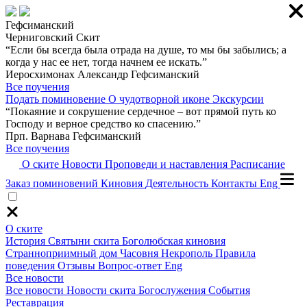
Гефсиманский
Черниговский Скит
“Если бы всегда была отрада на душе, то мы бы забылись; а
когда у нас ее нет, тогда начнем ее искать.”
Иеросхимонах Александр Гефсиманский
Все поучения
Подать поминовение
О чудотворной иконе
Экскурсии
“Покаяние и сокрушение сердечное – вот прямой путь ко
Господу и верное средство ко спасению.”
Прп. Варнава Гефсиманский
Все поучения
О ските
Новости
Проповеди и наставления
Расписание
Заказ поминовений
Киновия
Деятельность
Контакты
Eng
О ските
История
Святыни скита
Боголюбская киновия
Странноприимный дом
Часовня
Некрополь
Правила
поведения
Отзывы
Вопрос-ответ
Eng
Все новости
Все новости
Новости скита
Богослужения
События
Реставрация