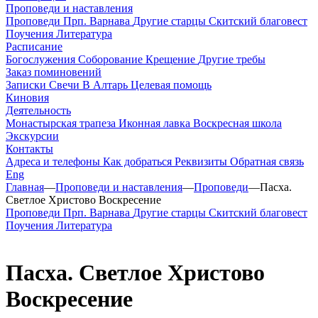
Проповеди и наставления
Проповеди
Прп. Варнава
Другие старцы
Скитский благовест
Поучения
Литература
Расписание
Богослужения
Соборование
Крещение
Другие требы
Заказ поминовений
Записки
Свечи
В Алтарь
Целевая помощь
Киновия
Деятельность
Монастырская трапеза
Иконная лавка
Воскресная школа
Экскурсии
Контакты
Адреса и телефоны
Как добраться
Реквизиты
Обратная связь
Eng
Главная
—
Проповеди и наставления
—
Проповеди
—
Пасха.
Светлое Христово Воскресение
Проповеди
Прп. Варнава
Другие старцы
Скитский благовест
Поучения
Литература
Пасха. Светлое Христово
Воскресение