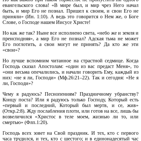
евангельского слова! «В мире был, и мир чрез Него начал
быть, и мир Его не познал. Пришел к своим, и свои Его не
приняли» (Ин. 1:10). А ведь это говорится о Нем же, о Боге
Слове, о Господе нашем Иисусе Христе!
Но как же так? Ныне все исполнено света, «небо же и земля и
преисподняя», а мир Его не познал? Адская тьма не может
Его поглотить, а свои могут не принять? Да кто же эти
«свои»?
Но лучше вспомним читанное на страстной седмице. Когда
Господь сказал Апостолам: «один из вас предаст Меня», то
«они весьма опечалились, и начали говорить Ему, каждый из
них: «не я ли, Господи» (Мф.26:21–22). Так и сегодня: «Не я
ли, Господи»?
Чему я радуюсь? Песнопениям? Праздничному убранству?
Концу поста? Или я радуюсь только Господу, Который есть
«первый и последний, Который был мертв, и се, жив»
(Откр.2:8). Жду послабления плоти, или готов на все, лишь бы
возвеличился «Христос в теле моем, жизнью ли то, или
смертью» (Флп.1:20).
Господь всех зовет на Свой праздник. И тех, кто с первого
часа трудился, и тех, кто с шестого; и в единонадесятый час