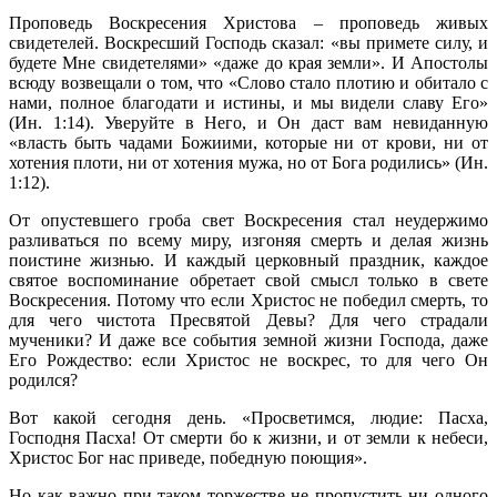
Проповедь Воскресения Христова – проповедь живых
свидетелей. Воскресший Господь сказал: «вы примете силу, и
будете Мне свидетелями» «даже до края земли». И Апостолы
всюду возвещали о том, что «Слово стало плотию и обитало с
нами, полное благодати и истины, и мы видели славу Его»
(Ин. 1:14). Уверуйте в Него, и Он даст вам невиданную
«власть быть чадами Божиими, которые ни от крови, ни от
хотения плоти, ни от хотения мужа, но от Бога родились» (Ин.
1:12).
От опустевшего гроба свет Воскресения стал неудержимо
разливаться по всему миру, изгоняя смерть и делая жизнь
поистине жизнью. И каждый церковный праздник, каждое
святое воспоминание обретает свой смысл только в свете
Воскресения. Потому что если Христос не победил смерть, то
для чего чистота Пресвятой Девы? Для чего страдали
мученики? И даже все события земной жизни Господа, даже
Его Рождество: если Христос не воскрес, то для чего Он
родился?
Вот какой сегодня день. «Просветимся, людие: Пасха,
Господня Пасха! От смерти бо к жизни, и от земли к небеси,
Христос Бог нас приведе, победную поющия».
Но как важно при таком торжестве не пропустить ни одного