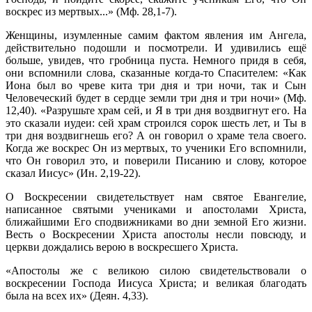
воскрес из мертвых...» (Мф. 28,1-7).
Женщины, изумленные самим фактом явления им Ангела,
действительно подошли и посмотрели. И удивились ещё
больше, увидев, что гробница пуста. Немного придя в себя,
они вспомнили слова, сказанные когда-то Спасителем: «Как
Иона был во чреве кита три дня и три ночи, так и Сын
Человеческий будет в сердце земли три дня и три ночи» (Мф.
12,40). «Разрушьте храм сей, и Я в три дня воздвигнут его. На
это сказали иудеи: сей храм строился сорок шесть лет, и Ты в
три дня воздвигнешь его? А он говорил о храме тела своего.
Когда же воскрес Он из мертвых, то ученики Его вспомнили,
что Он говорил это, и поверили Писанию и слову, которое
сказал Иисус» (Ин. 2,19-22).
О Воскресении свидетельствует нам святое Евангелие,
написанное святыми учениками и апостолами Христа,
ближайшими Его сподвижниками во дни земной Его жизни.
Весть о Воскресении Христа апостолы несли повсюду, и
церкви дождались верою в воскресшего Христа.
«Апостолы же с великою силою свидетельствовали о
воскресении Господа Иисуса Христа; и великая благодать
была на всех их» (Деян. 4,33).