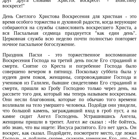
друг друга словами "Христос воскресе!" - "Воистину
воскресе!"
День Светлого Христова Воскресения для христиан - это
время особого торжества и духовной радости, когда верующие
собираются на службы славословить воскресшего Христа, а
вся Пасхальная седмица празднуется "как един день".
Церковная служба всю неделю почти полностью повторяет
ночное пасхальное богослужение.
Праздник Пасхи - это торжественное воспоминание
Воскресения Господа на третий день после Его страданий и
смерти. Снятие со Креста и погребение Господа было
совершено вечером в пятницу. Поскольку суббота была у
иудеев днем покоя, женщины, сопровождавшие Господа и
учеников из Галилеи, бывшие свидетелями Его страданий и
смерти, пришли ко Гробу Господню только через день, на
рассвете того дня, который мы теперь называем воскресным.
Они несли благовония, которые по обычаю того времени
возливали на тело умершего человека. Подойдя они увидели,
что большой камень, заграждавший вход в гроб пуст, а на
камне сидит Ангел Господень. Устрашившись Ангела,
женщины пришли в трепет. Ангел же сказал : «Не бойтесь,
ибо знаю, что вы ищете: Иисуса распятого. Его нет здесь. Он
воскрес, как сказал. Подойдите, посмотрите место, где лежал
Господь, и пойдите скорее, скажите ученикам Его, что Он