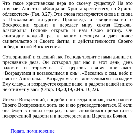
Что такое христианская вера по своему существу? На это
отвечает Апостол: «Елицы во Христа крестистеся, во Христа
облекостеся» (Гал. 3,27). Эти слова повторяются снова и снова
в Пасхальной литургии. Проповедь и свидетельство о
Воскресении хранит и передает миру святая Церковь.
Благоволил Господь открыть и нам Свою истину. Он
снисходит каждый раз к нашим немощам и дает новое
свидетельство и Своего бытия, и действительности Своего
победоносной Воскресения.
Сотворивший и спасший нас Господь творит с нами дивные и
преславные дела. Он сотворил для нас и этот день, день
радости и торжества. И церковь святая призывает:
«Возрадуемся и возвеселимся в онь», «Веселись о сем, небо и
святые Апостолы... Возрадуемся и возвеселимсяи воздадим
Ему славу... и возрадуется сердце ваше, и радости вашей никто
не отнимет у вас» (Откр. 18,20;19,7;Ин. 16,22).
Иисусе Воскресший, сподоби нас всегда причащаться радости
Твоего Воскресения, жить ею и ею руководствоваться. И если
она будет в наших сердцах, то мы сподобимся причаститься
неизреченной радости и в невечернем дни Царствия Божия.
Подать поминовение