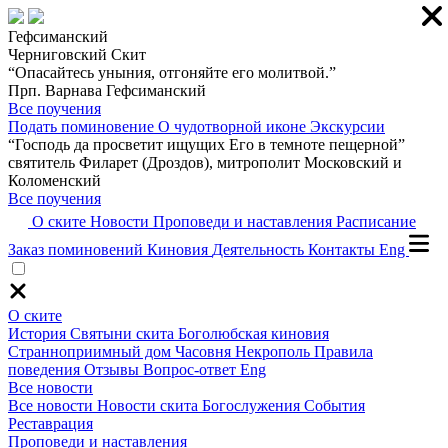
Гефсиманский
Черниговский Скит
“Опасайтесь уныния, отгоняйте его молитвой.”
Прп. Варнава Гефсиманский
Все поучения
Подать поминовение
О чудотворной иконе
Экскурсии
“Господь да просветит ищущих Его в темноте пещерной”
святитель Филарет (Дроздов), митрополит Московский и
Коломенский
Все поучения
О ските
Новости
Проповеди и наставления
Расписание
Заказ поминовений
Киновия
Деятельность
Контакты
Eng
О ските
История
Святыни скита
Боголюбская киновия
Странноприимный дом
Часовня
Некрополь
Правила
поведения
Отзывы
Вопрос-ответ
Eng
Все новости
Все новости
Новости скита
Богослужения
События
Реставрация
Проповеди и наставления