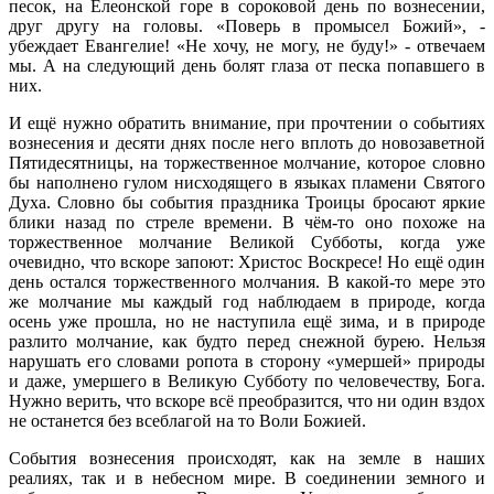
песок, на Елеонской горе в сороковой день по вознесении,
друг другу на головы. «Поверь в промысел Божий», -
убеждает Евангелие! «Не хочу, не могу, не буду!» - отвечаем
мы. А на следующий день болят глаза от песка попавшего в
них.
И ещё нужно обратить внимание, при прочтении о событиях
вознесения и десяти днях после него вплоть до новозаветной
Пятидесятницы, на торжественное молчание, которое словно
бы наполнено гулом нисходящего в языках пламени Святого
Духа. Словно бы события праздника Троицы бросают яркие
блики назад по стреле времени. В чём-то оно похоже на
торжественное молчание Великой Субботы, когда уже
очевидно, что вскоре запоют: Христос Воскресе! Но ещё один
день остался торжественного молчания. В какой-то мере это
же молчание мы каждый год наблюдаем в природе, когда
осень уже прошла, но не наступила ещё зима, и в природе
разлито молчание, как будто перед снежной бурею. Нельзя
нарушать его словами ропота в сторону «умершей» природы
и даже, умершего в Великую Субботу по человечеству, Бога.
Нужно верить, что вскоре всё преобразится, что ни один вздох
не останется без всеблагой на то Воли Божией.
События вознесения происходят, как на земле в наших
реалиях, так и в небесном мире. В соединении земного и