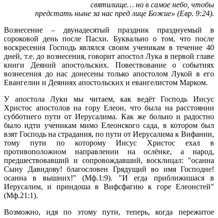
святилище… но в самое небо, чтобы
предстать ныне за нас пред лице Божие» (Евр. 9:24).
Вознесение – двунадесятый праздник празднуемый в
сороковой день после Пасхи. Буквально о том, что после
воскресения Господь являлся своим ученикам в течение 40
дней, т.е. до вознесения, говорит апостол Лука в первой главе
книги Деяний апостольских. Повествование о событиях
вознесения до нас донесены только апостолом Лукой в его
Евангелии и Деяниях апостольских и евангелистом Марком.
У апостола Луки мы читаем, как ведёт Господь Иисус
Христос апостолов на гору Елеон, что была на расстоянии
субботнего пути от Иерусалима. Как же больно и радостно
было идти ученикам мимо Елеонского сада, в котором был
взят Господь на страдания, по пути от Иерусалима к Вифании,
тому пути по которому Иисус Христос ехал в
противоположном направлении на ослёнке, а народ,
предшествовавший и сопровождавший, восклицал: "осанна
Сыну Давидову! благословен Грядущий во имя Господне!
осанна в вышних!" (Мф.1:9). "И егда приближишася в
Иерусалим, и приидоша в Вифсфагию к горе Елеонстей"
(Мф.21:1).
Возможно, идя по этому пути, теперь, когда пережитое