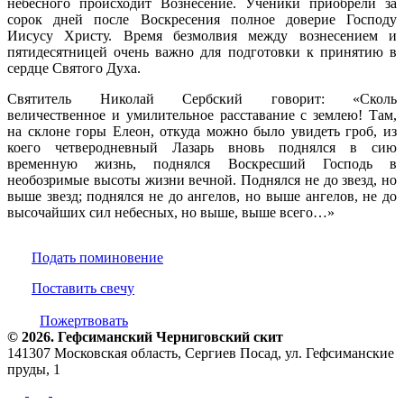
небесного происходит Вознесение. Ученики приобрели за
сорок дней после Воскресения полное доверие Господу
Иисусу Христу. Время безмолвия между вознесением и
пятидесятницей очень важно для подготовки к принятию в
сердце Святого Духа.
Святитель Николай Сербский говорит: «Сколь
величественное и умилительное расставание с землею! Там,
на склоне горы Елеон, откуда можно было увидеть гроб, из
коего четверодневный Лазарь вновь поднялся в сию
временную жизнь, поднялся Воскресший Господь в
необозримые высоты жизни вечной. Поднялся не до звезд, но
выше звезд; поднялся не до ангелов, но выше ангелов, не до
высочайших сил небесных, но выше, выше всего…»
Подать поминовение
Поставить свечу
Пожертвовать
© 2026. Гефсиманский Черниговский cкит
141307 Московская область, Сергиев Посад, ул. Гефсиманские
пруды, 1