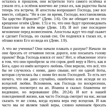
осталось в прошлом, они встретили того самого ослёнка и
узнали его, а ослёнок конечно же узнал их, как радостна была
теперь эта встреча. И апостолы вопрошают Господа, уже все
вместе, сойдясь: "Не в сие ли время, Господи, восстановляешь
Ты царство Израилю?" (Деян. 1:6). Он же обещает им на это
крещение огнём (Деян. 1:5) и то, что они будут проповедовать
Евангелие во всём мире (Деян. 1:8). И вот уже последнее
мгновение перед вознесением. Апостолы ждут что ещё скажет
и сделает Господь, но сказав сие, Он поднялся в глазах их, и
облако взяло Его из вида их (Деян. 1:9).
А что же ученики? Они начали плакать о разлуке? Начали ли
они бросать от отчаяния песок дороги, или посыпать голову
прахом? Ведь Господь взялся от них? Нет, и объяснение этого
в том, что они приобрели за эти сорок дней веру в Него, как в
Бога, одно из имён которого любовь. Они верили, что всё, что
бы не случилось с ними, дано свыше, нет ни одной йоты,
которая случилась бы с ними без воли Господней. То есть нет
ничего, что им дано случайно, ошибочно или исходя не из
всецелой любви. Вспомним, как Господь по воскресении,
вероятно, посмотрел на ап. Иоанна и сказал: блаженны не
видевшие, но веровавшие (Ин. 20:24). И вот в нашей
повседневной жизни, как часто Господь смотрит на нас, желая
сказать те же слова, когда нужна вера ему всецелая. И как
часто мы не являем такой веры, словно начинаем бросать