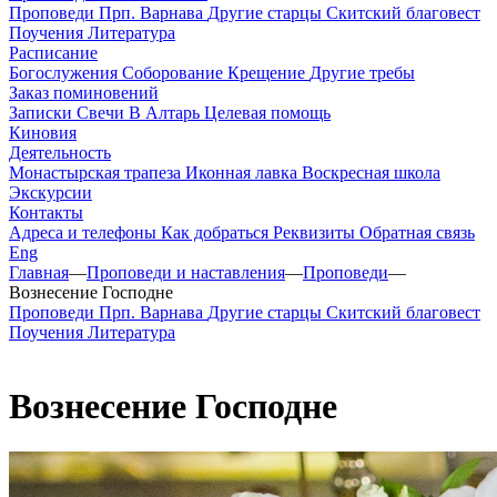
Проповеди
Прп. Варнава
Другие старцы
Скитский благовест
Поучения
Литература
Расписание
Богослужения
Соборование
Крещение
Другие требы
Заказ поминовений
Записки
Свечи
В Алтарь
Целевая помощь
Киновия
Деятельность
Монастырская трапеза
Иконная лавка
Воскресная школа
Экскурсии
Контакты
Адреса и телефоны
Как добраться
Реквизиты
Обратная связь
Eng
Главная
—
Проповеди и наставления
—
Проповеди
—
Вознесение Господне
Проповеди
Прп. Варнава
Другие старцы
Скитский благовест
Поучения
Литература
Вознесение Господне