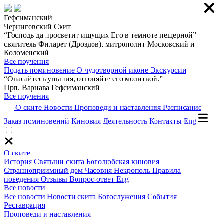
Гефсиманский
Черниговский Скит
“Господь да просветит ищущих Его в темноте пещерной”
святитель Филарет (Дроздов), митрополит Московский и
Коломенский
Все поучения
Подать поминовение
О чудотворной иконе
Экскурсии
“Опасайтесь уныния, отгоняйте его молитвой.”
Прп. Варнава Гефсиманский
Все поучения
О ските
Новости
Проповеди и наставления
Расписание
Заказ поминовений
Киновия
Деятельность
Контакты
Eng
О ските
История
Святыни скита
Боголюбская киновия
Странноприимный дом
Часовня
Некрополь
Правила
поведения
Отзывы
Вопрос-ответ
Eng
Все новости
Все новости
Новости скита
Богослужения
События
Реставрация
Проповеди и наставления