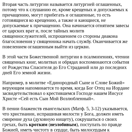
Вторая часть литургии называется литургией оглашенных,
потому что к слушанию ее, кроме крещеных и допускаемых к
причащению, могут прибегать и оглашенные, то есть
готовящиеся ко крещению, а также и кающиеся, не
допускаемые к причащению. Она начинается отнятием завесы
от царских врат и, после тайных молитв
священнослужителей, испрошением со стороны диакона
благословения у священника начать службу. Оканчивается же
повелением оглашенным выйти из церкви.
В этой части Божественной литургии в псалмопениях, чтении
священных книг, молитвах и обрядах воспоминаются события
от Рождества Спасителя до Его Страданий или до последних
дней Его земной жизни.
Например, в молитве «Единородный Сыне и Слове Божий»
верующим напоминается то время, когда Бог Отец на Иордане
засвидетельствовал о крестившемся Господе нашем Иисусе
Христе «Сей есть Сын Мой Возлюбленный».
В пении блаженств евангельских (Матф. 5, 3-12) указывается,
что христианин, испрашивая милости у Бога, должен иметь
смирение духа (духовную нищету), сокрушаться о своих
грехах, быть
кротким
(
незлобивым
), поступать по правде
Божией, иметь чистоту в сердце, быть милосердым к