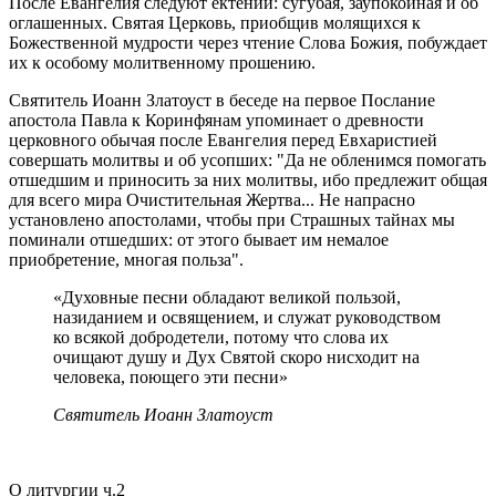
После Евангелия следуют ектении: сугубая, заупокойная и об
оглашенных. Святая Церковь, приобщив молящихся к
Божественной мудрости через чтение Слова Божия, побуждает
их к особому молитвенному прошению.
Святитель Иоанн Златоуст в беседе на первое Послание
апостола Павла к Коринфянам упоминает о древности
церковного обычая после Евангелия перед Евхаристией
совершать молитвы и об усопших: "Да не обленимся помогать
отшедшим и приносить за них молитвы, ибо предлежит общая
для всего мира Очистительная Жертва... Не напрасно
установлено апостолами, чтобы при Страшных тайнах мы
поминали отшедших: от этого бывает им немалое
приобретение, многая польза".
«Духовные песни обладают великой пользой,
назиданием и освящением, и служат руководством
ко всякой добродетели, потому что слова их
очищают душу и Дух Святой скоро нисходит на
человека, поющего эти песни»
Святитель Иоанн Златоуст
О литургии ч.2