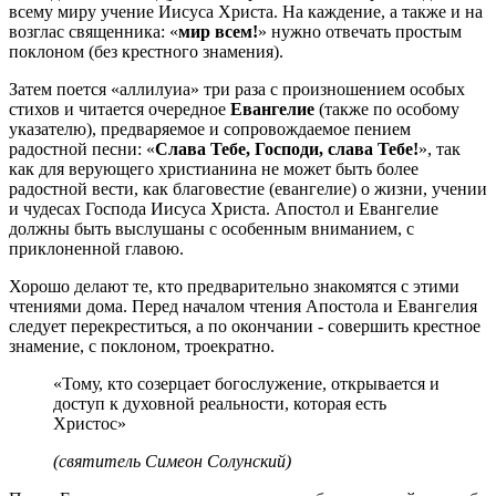
всему миру учение Иисуса Христа. На каждение, а также и на
возглас священника: «
мир всем!
» нужно отвечать простым
поклоном (без крестного знамения).
Затем поется «аллилуиа» три раза с произношением особых
стихов и читается очередное
Евангелие
(также по особому
указателю), предваряемое и сопровождаемое пением
радостной песни: «
Слава Тебе, Господи, слава Тебе!
», так
как для верующего христианина не может быть более
радостной вести, как благовестие (евангелие) о жизни, учении
и чудесах Господа Иисуса Христа. Апостол и Евангелие
должны быть выслушаны с особенным вниманием, с
приклоненной главою.
Хорошо делают те, кто предварительно знакомятся с этими
чтениями дома. Перед началом чтения Апостола и Евангелия
следует перекреститься, а по окончании - совершить крестное
знамение, с поклоном, троекратно.
«Тому, кто созерцает богослужение, открывается и
доступ к духовной реальности, которая есть
Христос»
(святитель Симеон Солунский)