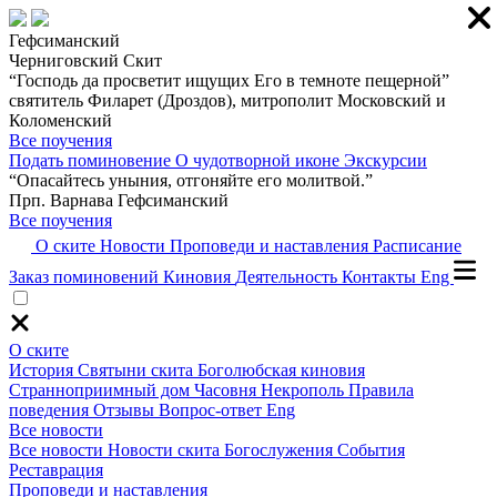
Гефсиманский
Черниговский Скит
“Господь да просветит ищущих Его в темноте пещерной”
святитель Филарет (Дроздов), митрополит Московский и
Коломенский
Все поучения
Подать поминовение
О чудотворной иконе
Экскурсии
“Опасайтесь уныния, отгоняйте его молитвой.”
Прп. Варнава Гефсиманский
Все поучения
О ските
Новости
Проповеди и наставления
Расписание
Заказ поминовений
Киновия
Деятельность
Контакты
Eng
О ските
История
Святыни скита
Боголюбская киновия
Странноприимный дом
Часовня
Некрополь
Правила
поведения
Отзывы
Вопрос-ответ
Eng
Все новости
Все новости
Новости скита
Богослужения
События
Реставрация
Проповеди и наставления