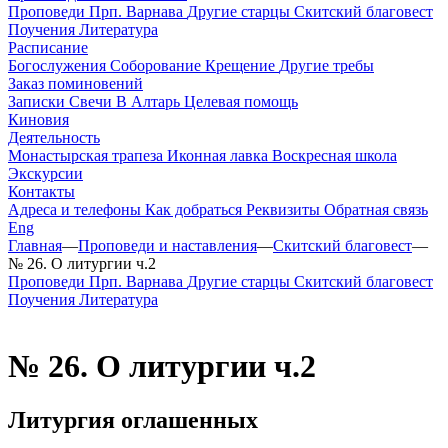
Проповеди
Прп. Варнава
Другие старцы
Скитский благовест
Поучения
Литература
Расписание
Богослужения
Соборование
Крещение
Другие требы
Заказ поминовений
Записки
Свечи
В Алтарь
Целевая помощь
Киновия
Деятельность
Монастырская трапеза
Иконная лавка
Воскресная школа
Экскурсии
Контакты
Адреса и телефоны
Как добраться
Реквизиты
Обратная связь
Eng
Главная
—
Проповеди и наставления
—
Скитский благовест
—
№ 26. О литургии ч.2
Проповеди
Прп. Варнава
Другие старцы
Скитский благовест
Поучения
Литература
№ 26. О литургии ч.2
Литургия оглашенных