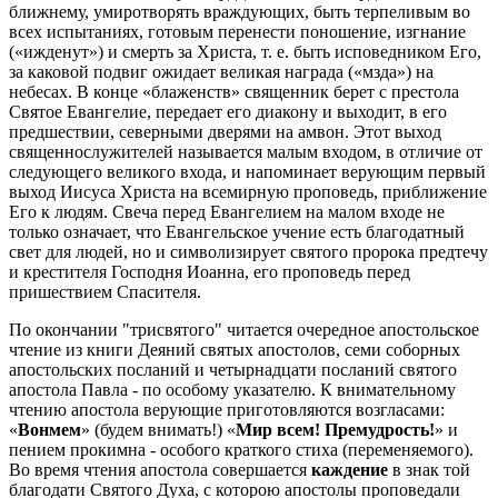
ближнему, умиротворять враждующих, быть терпеливым во
всех испытаниях, готовым перенести поношение, изгнание
(«ижденут») и смерть за Христа, т. е. быть исповедником Его,
за каковой подвиг ожидает великая награда («мзда») на
небесах. В конце «блаженств» священник берет с престола
Святое Евангелие, передает его диакону и выходит, в его
предшествии, северными дверями на амвон. Этот выход
священнослужителей называется малым входом, в отличие от
следующего великого входа, и напоминает верующим первый
выход Иисуса Христа на всемирную проповедь, приближение
Его к людям. Свеча перед Евангелием на малом входе не
только означает, что Евангельское учение есть благодатный
свет для людей, но и символизирует святого пророка предтечу
и крестителя Господня Иоанна, его проповедь перед
пришествием Спасителя.
По окончании "трисвятого" читается очередное апостольское
чтение из книги Деяний святых апостолов, семи соборных
апостольских посланий и четырнадцати посланий святого
апостола Павла - по особому указателю. К внимательному
чтению апостола верующие приготовляются возгласами:
«
Вонмем
» (будем внимать!) «
Мир всем! Премудрость!
» и
пением прокимна - особого краткого стиха (переменяемого).
Во время чтения апостола совершается
каждение
в знак той
благодати Святого Духа, с которою апостолы проповедали