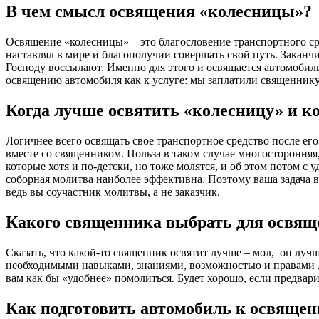
В чем смысл освящения «колесницы»?
Освящение «колесницы» – это благословение транспортного ср
наставлял в мире и благополучии совершать свой путь. Заканч
Господу воссылают. Именно для этого и освящается автомобиль
освящению автомобиля как к услуге: мы заплатили священнику, 
Когда лучше освятить «колесницу» и ко
Логичнее всего освящать свое транспортное средство после ег
вместе со священником. Польза в таком случае многосторонняя,
которые хотя и по-детски, но тоже молятся, и об этом потом с
соборная молитва наиболее эффективна. Поэтому ваша задача вн
ведь вы соучастник молитвы, а не заказчик.
Какого священника выбрать для освящ
Сказать, что какой-то священник освятит лучше – мол, он луч
необходимыми навыками, знаниями, возможностью и правами дл
вам как бы «удобнее» помолиться. Будет хорошо, если предва
Как подготовить автомобиль к освяще