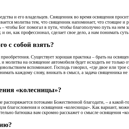
едства и его владельцев. Священник во время освящения просит
ивается молитва тем, что священник напоминает, что стоящие и
 – чтобы Бог помогал в пути, чтобы благополучно путь на нем з
и он, как профессионал, сделает свое дело, а нам понимать суть
го с собой взять?
о приобретения. Существует хорошая практика – брать на освяще
 и молитва на освящение автомобиля будет исходить не только от
 удовольствием вспоминают. Господь говорил, «где двое или трое
имать каждому слову, вникать в смысл, а задача священника не 
ения «колесницы»?
ше распоряжается потоками Божественной благодати, – а какой-т
я благословения и освящения «колесницы». Как вариант, можно 
рительно батюшка вам скромно расскажет о смысле освящения «к
нию?