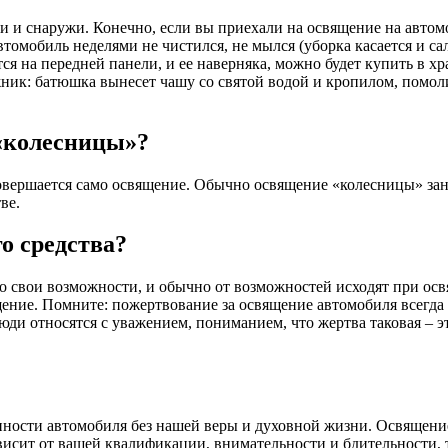
 снаружи. Конечно, если вы приехали на освящение на автомобил
втомобиль неделями не чистился, не мылся (уборка касается и са
 на передней панели, и ее наверняка, можно будет купить в хр
жник: батюшка вынесет чашу со святой водой и кропилом, помол
«колесницы»?
овершается само освящение. Обычно освящение «колесницы» за
ве.
о средства?
го свои возможности, и обычно от возможностей исходят при о
вящение. Помните: пожертвование за освящение автомобиля всегда
ди относятся с уважением, пониманием, что жертва таковая – это
нности автомобиля без нашей веры и духовной жизни. Освящение
ависит от вашей квалификации, внимательности и бдительности, 