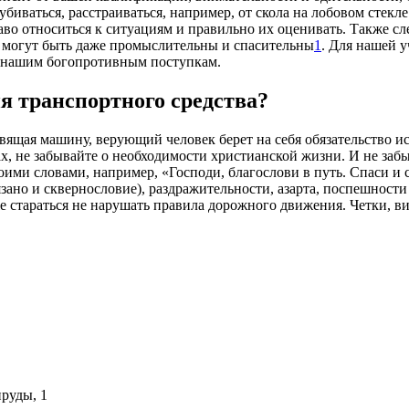
ак убиваться, расстраиваться, например, от скола на лобовом ст
во относиться к ситуациям и правильно их оценивать. Также след
а могут быть даже промыслительны и спасительны
1
. Для нашей у
ю нашим богопротивным поступкам.
ия транспортного средства?
вящая машину, верующий человек берет на себя обязательство ис
, не забывайте о необходимости христианской жизни. И не забы
оими словами, например, «Господи, благослови в путь. Спаси и
вязано и сквернословие), раздражительности, азарта, поспешност
е стараться не нарушать правила дорожного движения. Четки, ви
пруды, 1