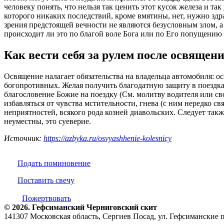
человеку понять, что нельзя так ценить этот кусок железа и т
которого никаких последствий, кроме вмятины, нет, нужно здра
зрения предстоящей вечности не являются безусловным злом, 
происходит ли это по благой воле Бога или по Его попущени
Как вести себя за рулем после освящен
Освящение налагает обязательства на владельца автомобиля: ос
богопротивных. Желая получить благодатную защиту в поездках
благословение Божие на поездку (См. молитву водителя или св
избавляться от чувства мстительности, гнева (с ним нередко с
неприятностей, всякого рода козней диавольских. Следует такж
неуместны, это суеверие.
Источник:
https://azbyka.ru/osvyashhenie-kolesnicy
Подать поминовение
Поставить свечу
Пожертвовать
© 2026. Гефсиманский Черниговский cкит
141307 Московская область, Сергиев Посад, ул. Гефсиманские 