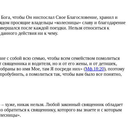
 Бога, чтобы Он ниспослал Свое Благословение, хранил и
 рядом просящие владельцы «колесницы» славу и благодарение
авершался после каждой поездки. Нельзя относиться к
 данного действия ни к чему.
ние с собой всю семью, чтобы всем семейством помолиться
 священника и водителя, но и от его жены, и от детишек,
 собраны во имя Мое, там Я посреди них» (
Мф.18:20
), поэтому
пробубнить, а помолиться так, чтобы вам было все понятно,
о – хуже, никак нельзя. Любой законный священник обладает
обратиться к священнику, которого вы знаете и с которым
олесницы».