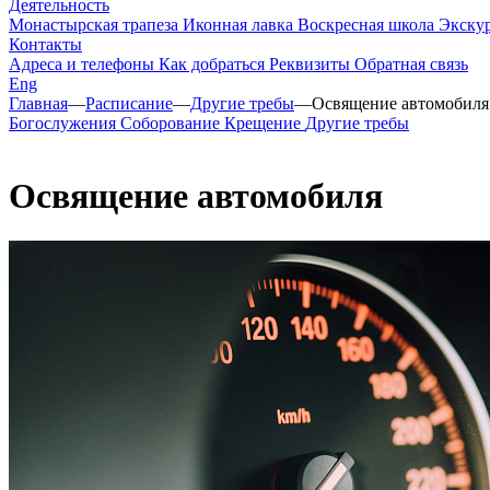
Деятельность
Монастырская трапеза
Иконная лавка
Воскресная школа
Экску
Контакты
Адреса и телефоны
Как добраться
Реквизиты
Обратная связь
Eng
Главная
—
Расписание
—
Другие требы
—
Освящение автомобиля
Богослужения
Соборование
Крещение
Другие требы
Освящение автомобиля