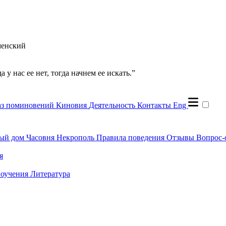
менский
 у нас ее нет, тогда начнем ее искать.”
аз поминовений
Киновия
Деятельность
Контакты
Eng
ый дом
Часовня
Некрополь
Правила поведения
Отзывы
Вопрос-
я
оучения
Литература