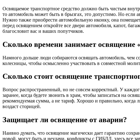
Освящаемое транспортное средство должно быть чистым внутри и
то автомобиль может быть в брызгах, это допустимо. Но если а
Нужно также приобрести автомобильную иконку, она помещается
перед освящением откройте все двери автомобиля, капот, бага
благословит вас и ваших попутчиков.
Сколько времени занимает освящение 
Намного дольше люди собираются освящать автомобиль, чем с
колесницы, чтобы осмысленно участвовать в совместной молит
Сколько стоит освящение транспортног
Вопрос распространенный, но не совсем корректный. У каждо
заранее, когда будете звонить в храм, чтобы записаться на ос
рекомендуемая сумма, а не тариф. Хорошо и правильно, когда лю
воздаст сторицей.
Защищает ли освящение от аварии?
Наивно думать, что освящение магически дает гарантию сохра
новой, могут быть и неудачи, конфликты с ГИБДД, здесь все з