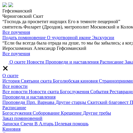
Гефсиманский
Черниговский Скит
“Господь да просветит ищущих Его в темноте пещерной”
святитель Филарет (Дроздов), митрополит Московский и Коло
Все поучения
Подать поминовение
О чудотворной иконе
Экскурсии
“Если бы всегда была отрада на душе, то мы бы забылись; а когда
Иеросхимонах Александр Гефсиманский
Все поучения
О ските
Новости
Проповеди и наставления
Расписание
Зак
О ските
История
Святыни скита
Боголюбская киновия
Странноприимн
Все новости
Все новости
Новости скита
Богослужения
События
Реставраци
Проповеди и наставления
Проповеди
Прп. Варнава
Другие старцы
Скитский благовест
П
Расписание
Богослужения
Соборование
Крещение
Другие требы
Заказ поминовений
Записки
Свечи
В Алтарь
Целевая помощь
Киновия