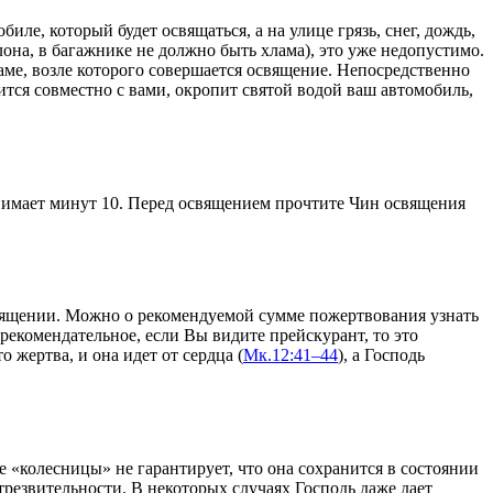
е, который будет освящаться, а на улице грязь, снег, дождь,
лона, в багажнике не должно быть хлама), это уже недопустимо.
аме, возле которого совершается освящение. Непосредственно
ится совместно с вами, окропит святой водой ваш автомобиль,
нимает минут 10. Перед освящением прочтите Чин освящения
священии. Можно о рекомендуемой сумме пожертвования узнать
 рекомендательное, если Вы видите прейскурант, то это
 жертва, и она идет от сердца (
Мк.12:41–44
), а Господь
 «колесницы» не гарантирует, что она сохранится в состоянии
трезвительности. В некоторых случаях Господь даже дает