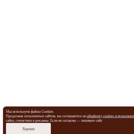
Мы используем файлы Cookies.
Продолжая пользоваться сайтом, вы соглашаетесь на
обработку cookies и пользоват
сайта, статистики и рекламы. Если не согласны — покиньте сайт.
Хорошо
Пожертвовать