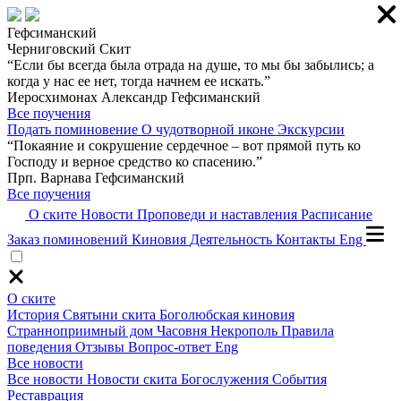
Гефсиманский
Черниговский Скит
“Если бы всегда была отрада на душе, то мы бы забылись; а
когда у нас ее нет, тогда начнем ее искать.”
Иеросхимонах Александр Гефсиманский
Все поучения
Подать поминовение
О чудотворной иконе
Экскурсии
“Покаяние и сокрушение сердечное – вот прямой путь ко
Господу и верное средство ко спасению.”
Прп. Варнава Гефсиманский
Все поучения
О ските
Новости
Проповеди и наставления
Расписание
Заказ поминовений
Киновия
Деятельность
Контакты
Eng
О ските
История
Святыни скита
Боголюбская киновия
Странноприимный дом
Часовня
Некрополь
Правила
поведения
Отзывы
Вопрос-ответ
Eng
Все новости
Все новости
Новости скита
Богослужения
События
Реставрация