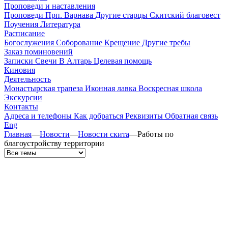
Проповеди и наставления
Проповеди
Прп. Варнава
Другие старцы
Скитский благовест
Поучения
Литература
Расписание
Богослужения
Соборование
Крещение
Другие требы
Заказ поминовений
Записки
Свечи
В Алтарь
Целевая помощь
Киновия
Деятельность
Монастырская трапеза
Иконная лавка
Воскресная школа
Экскурсии
Контакты
Адреса и телефоны
Как добраться
Реквизиты
Обратная связь
Eng
Главная
—
Новости
—
Новости скита
—
Работы по
благоустройству территории