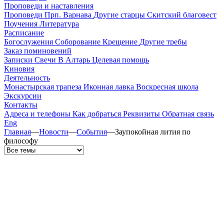
Проповеди и наставления
Проповеди
Прп. Варнава
Другие старцы
Скитский благовест
Поучения
Литература
Расписание
Богослужения
Соборование
Крещение
Другие требы
Заказ поминовений
Записки
Свечи
В Алтарь
Целевая помощь
Киновия
Деятельность
Монастырская трапеза
Иконная лавка
Воскресная школа
Экскурсии
Контакты
Адреса и телефоны
Как добраться
Реквизиты
Обратная связь
Eng
Главная
—
Новости
—
События
—
Заупокойная лития по
философу