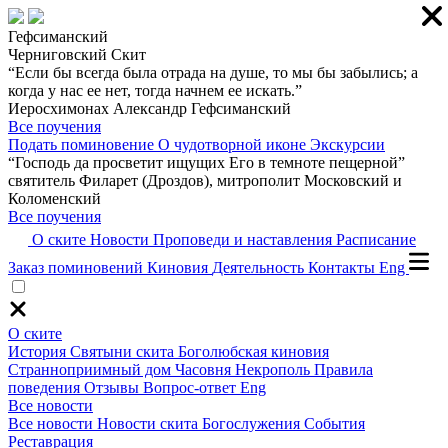
Гефсиманский
Черниговский Скит
“Если бы всегда была отрада на душе, то мы бы забылись; а
когда у нас ее нет, тогда начнем ее искать.”
Иеросхимонах Александр Гефсиманский
Все поучения
Подать поминовение
О чудотворной иконе
Экскурсии
“Господь да просветит ищущих Его в темноте пещерной”
святитель Филарет (Дроздов), митрополит Московский и
Коломенский
Все поучения
О ските
Новости
Проповеди и наставления
Расписание
Заказ поминовений
Киновия
Деятельность
Контакты
Eng
О ските
История
Святыни скита
Боголюбская киновия
Странноприимный дом
Часовня
Некрополь
Правила
поведения
Отзывы
Вопрос-ответ
Eng
Все новости
Все новости
Новости скита
Богослужения
События
Реставрация