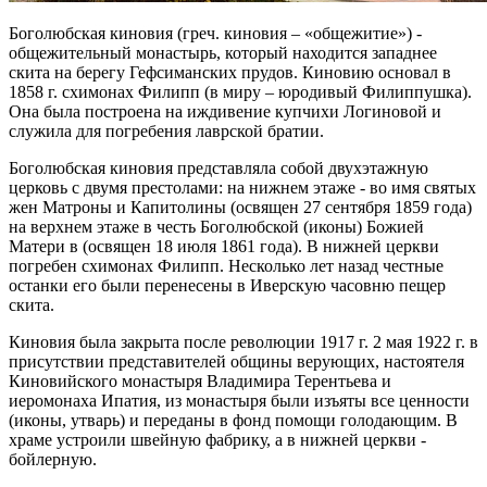
Боголюбская киновия (греч. киновия – «общежитие») -
общежительный монастырь, который находится западнее
скита на берегу Гефсиманских прудов. Киновию основал в
1858 г. схимонах Филипп (в миру – юродивый Филиппушка).
Она была построена на иждивение купчихи Логиновой и
служила для погребения лаврской братии.
Боголюбская киновия представляла собой двухэтажную
церковь с двумя престолами: на нижнем этаже - во имя святых
жен Матроны и Капитолины (освящен 27 сентября 1859 года)
на верхнем этаже в честь Боголюбской (иконы) Божией
Матери в (освящен 18 июля 1861 года). В нижней церкви
погребен схимонах Филипп. Несколько лет назад честные
останки его были перенесены в Иверскую часовню пещер
скита.
Киновия была закрыта после революции 1917 г. 2 мая 1922 г. в
присутствии представителей общины верующих, настоятеля
Киновийского монастыря Владимира Терентьева и
иеромонаха Ипатия, из монастыря были изъяты все ценности
(иконы, утварь) и переданы в фонд помощи голодающим. В
храме устроили швейную фабрику, а в нижней церкви -
бойлерную.