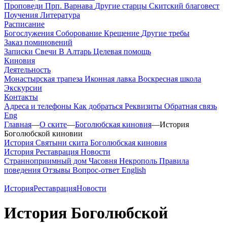
Проповеди
Прп. Варнава
Другие старцы
Скитский благовест
Поучения
Литература
Расписание
Богослужения
Соборование
Крещение
Другие требы
Заказ поминовений
Записки
Свечи
В Алтарь
Целевая помощь
Киновия
Деятельность
Монастырская трапеза
Иконная лавка
Воскресная школа
Экскурсии
Контакты
Адреса и телефоны
Как добраться
Реквизиты
Обратная связь
Eng
Главная
—
О ските
—
Боголюбская киновия
—
История
Боголюбской киновии
История
Святыни скита
Боголюбская киновия
История
Реставрация
Новости
Странноприимный дом
Часовня
Некрополь
Правила
поведения
Отзывы
Вопрос-ответ
English
История
Реставрация
Новости
История Боголюбской