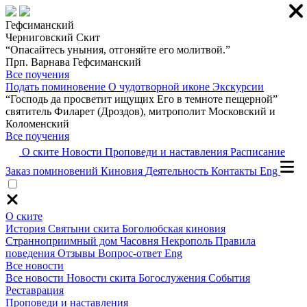
Гефсиманский
Черниговский Скит
“Опасайтесь уныния, отгоняйте его молитвой.”
Прп. Варнава Гефсиманский
Все поучения
Подать поминовение
О чудотворной иконе
Экскурсии
“Господь да просветит ищущих Его в темноте пещерной”
святитель Филарет (Дроздов), митрополит Московский и
Коломенский
Все поучения
О ските
Новости
Проповеди и наставления
Расписание
Заказ поминовений
Киновия
Деятельность
Контакты
Eng
О ските
История
Святыни скита
Боголюбская киновия
Странноприимный дом
Часовня
Некрополь
Правила
поведения
Отзывы
Вопрос-ответ
Eng
Все новости
Все новости
Новости скита
Богослужения
События
Реставрация
Проповеди и наставления