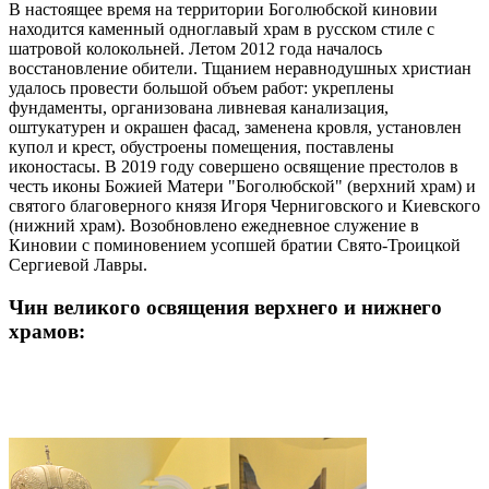
В настоящее время на территории Боголюбской киновии
находится каменный одноглавый храм в русском стиле с
шатровой колокольней. Летом 2012 года началось
восстановление обители. Тщанием неравнодушных христиан
удалось провести большой объем работ: укреплены
фундаменты, организована ливневая канализация,
оштукатурен и окрашен фасад, заменена кровля, установлен
купол и крест, обустроены помещения, поставлены
иконостасы. В 2019 году совершено освящение престолов в
честь иконы Божией Матери "Боголюбской" (верхний храм) и
святого благоверного князя Игоря Черниговского и Киевского
(нижний храм). Возобновлено ежедневное служение в
Киновии с поминовением усопшей братии Свято-Троицкой
Сергиевой Лавры.
Чин великого освящения верхнего и нижнего
храмов: