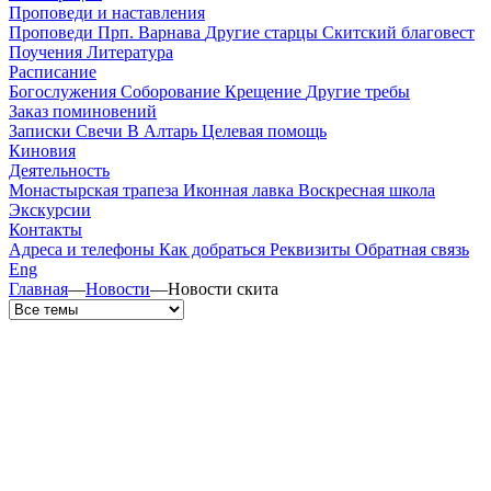
Проповеди и наставления
Проповеди
Прп. Варнава
Другие старцы
Скитский благовест
Поучения
Литература
Расписание
Богослужения
Соборование
Крещение
Другие требы
Заказ поминовений
Записки
Свечи
В Алтарь
Целевая помощь
Киновия
Деятельность
Монастырская трапеза
Иконная лавка
Воскресная школа
Экскурсии
Контакты
Адреса и телефоны
Как добраться
Реквизиты
Обратная связь
Eng
Главная
—
Новости
—
Новости скита