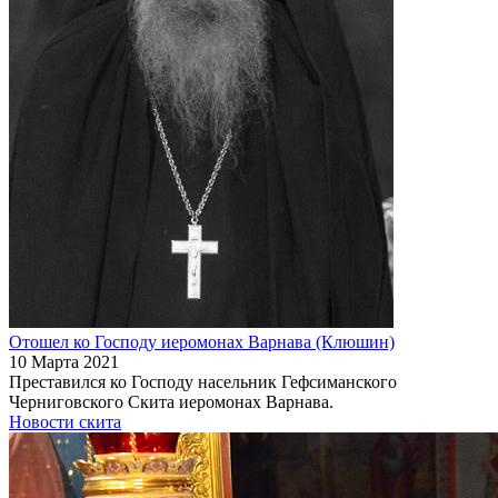
Отошел ко Господу иеромонах Варнава (Клюшин)
10 Марта 2021
Преставился ко Господу насельник Гефсиманского
Черниговского Скита иеромонах Варнава.
Новости скита