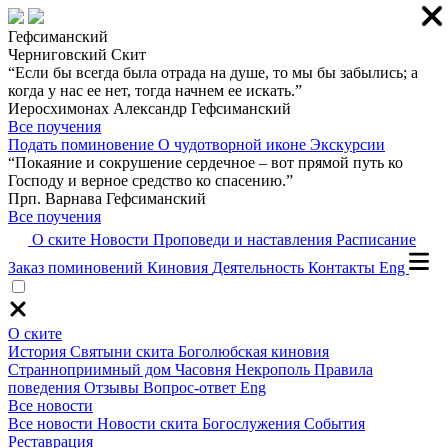
Гефсиманский
Черниговский Скит
“Если бы всегда была отрада на душе, то мы бы забылись; а
когда у нас ее нет, тогда начнем ее искать.”
Иеросхимонах Александр Гефсиманский
Все поучения
Подать поминовение
О чудотворной иконе
Экскурсии
“Покаяние и сокрушение сердечное – вот прямой путь ко
Господу и верное средство ко спасению.”
Прп. Варнава Гефсиманский
Все поучения
О ските
Новости
Проповеди и наставления
Расписание
Заказ поминовений
Киновия
Деятельность
Контакты
Eng
О ските
История
Святыни скита
Боголюбская киновия
Странноприимный дом
Часовня
Некрополь
Правила
поведения
Отзывы
Вопрос-ответ
Eng
Все новости
Все новости
Новости скита
Богослужения
События
Реставрация