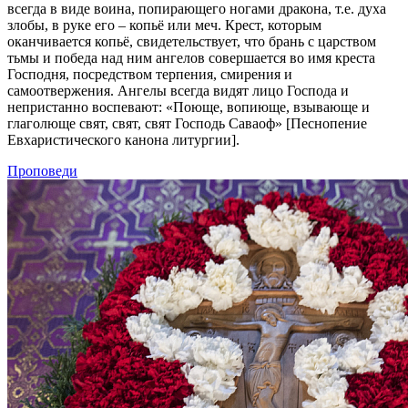
всегда в виде воина, попирающего ногами дракона, т.е. духа
злобы, в руке его – копьё или меч. Крест, которым
оканчивается копьё, свидетельствует, что брань с царством
тьмы и победа над ним ангелов совершается во имя креста
Господня, посредством терпения, смирения и
самоотвержения. Ангелы всегда видят лицо Господа и
непристанно воспевают: «Поюще, вопиюще, взывающе и
глаголюще свят, свят, свят Господь Саваоф» [Песнопение
Евхаристического канона литургии].
Проповеди