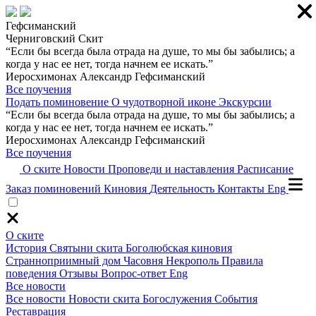
Гефсиманский
Черниговский Скит
“Если бы всегда была отрада на душе, то мы бы забылись; а
когда у нас ее нет, тогда начнем ее искать.”
Иеросхимонах Александр Гефсиманский
Все поучения
Подать поминовение
О чудотворной иконе
Экскурсии
“Если бы всегда была отрада на душе, то мы бы забылись; а
когда у нас ее нет, тогда начнем ее искать.”
Иеросхимонах Александр Гефсиманский
Все поучения
О ските
Новости
Проповеди и наставления
Расписание
Заказ поминовений
Киновия
Деятельность
Контакты
Eng
О ските
История
Святыни скита
Боголюбская киновия
Странноприимный дом
Часовня
Некрополь
Правила
поведения
Отзывы
Вопрос-ответ
Eng
Все новости
Все новости
Новости скита
Богослужения
События
Реставрация