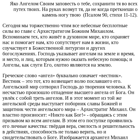
Яко Ангелом Своим заповесть о тебе, сохранити тя во всех
путех твоих. На руках возмут тя, да не когда преткнеши о
камень ногу твою (Псалом 90, стихи 11-12).
Сегодня мы торжественно чтим все небесные бесплотные
силы во главе с Архистратигом Божиим Михаилом.
Вспоминаем тех, кто живёт в духовном мире, кто охраняет
нас и помогает нам, кто сопутствует нам в жизни, кто
соучаствует в Божественной литургии и других
богослужениях. Господь указывает ангелам на земле и время,
и место, и лиц, которым нужно оказать небесную помощь; и
Ангелы, как слуги Его, охотно являются на землю.
Греческое слово «ангел» буквально означает «вестник».
Вестник – это тот, кто возвещает волю пославшего его.
Ангельский мир сотворил Господь до творения человека. К
несчастью произошло отпадение высшего ангела от Бога. Он
увлёк с собой треть ангелов. И в этот момент из той же
ангельской среды выступает поборник славы Божией и
защитник чести ангельского мира – Архистратиг Михаил. Он
властно произносит: «Никто как Бог!» - обращаясь с этим
призывом ко всем ангелам. В этом его поступке проявились
его личные качества: твёрдая вера, смелость и решительность
в действиях, способность не только верить, но и
свидетельствовать о Боге. Изображается архангел Михаил