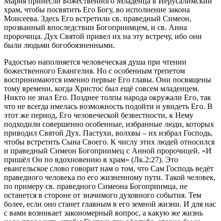
Мария принесли Божественного Младенца в Иерусалимский
храм, чтобы посвятить Его Богу, во исполнение закона
Моисеева. Здесь Его встретили св. праведный Симеон,
прозванный впоследствии Богоприимцем, и св. Анна
пророчица. Дух Святой привел их на эту встречу, ибо они
были людьми богобоязненными.
Радостью наполняется человеческая душа при чтении
божественного Евангелия. Но с особенным трепетом
воспринимаются именно первые Его главы. Они посвящены
тому времени, когда Христос был ещё совсем младенцем.
Никто не знал Его. Позднее толпы народа окружали Его, так
что не всегда имелась возможность подойти и увидеть Его. В
этот же период, Его человеческой безвестности, к Нему
подходили совершенно особенные, избранные люди, которых
приводил Святой Дух. Пастухи, волхвы – их избрал Господь,
чтобы встретить Сына Своего. К числу этих людей относился
и праведный Симеон Богоприимец с Анной пророчицей. «И
пришёл Он по вдохновению в храм» (Лк.2:27). Это
евангельское слово говорит нам о том, что Сам Господь ведёт
праведного человека по его жизненному пути. Такой человек,
по примеру св. праведного Симеона Богоприимца, не
останется в стороне от значимого духовного события. Тем
более, если оно станет главным в его земной жизни. И для нас
с вами возникает закономерный вопрос, а какую же жизнь