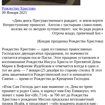
Рождество Христово
09 Января 2025
«Дева днесь Пресущественнаго раждает, и земля вертеп
Неприступному приносит. Ангели с пастырьми славословят,
волсви же со звездою путешествуют: нас бо ради родися
Отроча младо, превечный Бог.»
(Кондак праздника Рождества Христова)
Рождество Христово — один из главных православных
Господских двунадесятых праздников, по значимости
считается вторым после Пасхи. Этот праздник установлен в
воспоминание Рождества Иисуса Христа от Пресвятой Девы
Марии в Вифлееме Иудейском и отмечается всегда в один и
тот же день — 7 января (25 декабря по старому стилю). В этот
день заканчивается Рождественский пост и начинаются
Святки — время от Рождества до Крещения Господня.
«Итак Сам Господь даст вам знамение: се, Дева во чреве
приимет и родит Сына, и нарекут имя Ему Еммануил, что
значит с нами Бог»(Ис.7:14) - за 700 лет до Рождества
Христова о рождении Мессии предсказал ветхозаветный
пророк Исайя, и продолжает –«ибо младенец родился нам -