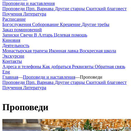
Проповеди и наставления
Проповеди
Прп. Варнава
Другие старцы
Скитский благовест
Поучения
Литература
Расписание
Богослужения
Соборование
Крещение
Другие требы
Заказ поминовений
Записки
Свечи
В Алтарь
Целевая помощь
Киновия
Деятельность
Монастырская трапеза
Иконная лавка
Воскресная школа
Экскурсии
Контакты
Адреса и телефоны
Как добраться
Реквизиты
Обратная связь
Eng
Главная
—
Проповеди и наставления
—
Проповеди
Проповеди
Прп. Варнава
Другие старцы
Скитский благовест
Поучения
Литература
Проповеди