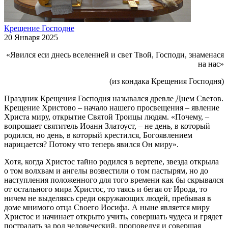
Крещение Господне
20 Января 2025
«Явился еси днесь вселенней и свет Твой, Господи, знаменася
на нас»
(из кондака Крещения Господня)
Праздник Крещения Господня назывался древле Днем Светов.
Крещение Христово – начало нашего просвещения – явление
Христа миру, открытие Святой Троицы людям. «Почему, –
вопрошает святитель Иоанн Златоуст, – не день, в который
родился, но день, в который крестился, Богоявлением
нарицается? Потому что теперь явился Он миру».
Хотя, когда Христос тайно родился в вертепе, звезда открыла
о том волхвам и ангелы возвестили о том пастырям, но до
наступления положенного для того времени как бы скрывался
от остального мира Христос, то таясь и бегая от Ирода, то
ничем не выделяясь среди окружающих людей, пребывая в
доме мнимого отца Своего Иосифа. А ныне является миру
Христос и начинает открыто учить, совершать чудеса и грядет
пострадать за род человеческий, проповедуя и совершая