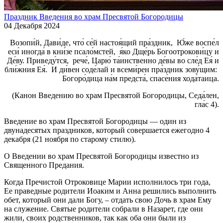
Праздник Введения во храм Пресвятой Богородицы
04 Декабря 2024
Возопи́й, Дави́де, что́ се́й настоя́щий пра́здник, Ю́же воспе́л
еси́ иногда́ в кни́зе псало́мстей, я́ко Дще́рь Богоотрокови́цу и
Де́ву. Приведу́тся, рече́, Царю́ та́инственно де́вы во сле́д Ея́ и
бли́жния Ея́. И ди́вен соде́лай и всеми́рен пра́здник зову́щим:
Богоро́дица на́м предста́, спасе́ния хода́таица.
(Канон Введению во храм Пресвятой Богородицы, Седа́лен,
гла́с 4).
Введение во храм Пресвятой Богородицы — один из
двунадесятых праздников, который совершается ежегодно 4
декабря (21 ноября по старому стилю).
О Введении во храм Пресвятой Богородицы известно из
Священного Предания.
Когда Пречистой Отроковице Марии исполнилось три года,
Ее праведные родители Иоаким и Анна решились выполнить
обет, который они дали Богу, – отдать свою Дочь в храм Ему
на служение. Святые родители собрали в Назарет, где они
жили, своих родственников, так как оба они были из