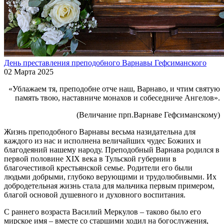
День преставления преподобного Варнавы Гефсиманского
02 Марта 2025
«Ублажаем тя, преподобне отче наш, Варнаво, и чтим святую
память твою, наставниче монахов и собеседниче Ангелов».
(Величание прп.Варнаве Гефсиманскому)
Жизнь преподобного Варнавы весьма назидательна для
каждого из нас и исполнена величайших чудес Божиих и
благодеяний нашему народу. Преподобный Варнава родился в
первой половине XIX века в Тульской губернии в
благочестивой крестьянской семье. Родители его были
людьми добрыми, глубоко верующими и трудолюбивыми. Их
добродетельная жизнь стала для мальчика первым примером,
благой основой душевного и духовного воспитания.
С раннего возраста Василий Меркулов – таково было его
мирское имя – вместе со старшими ходил на богослужения,